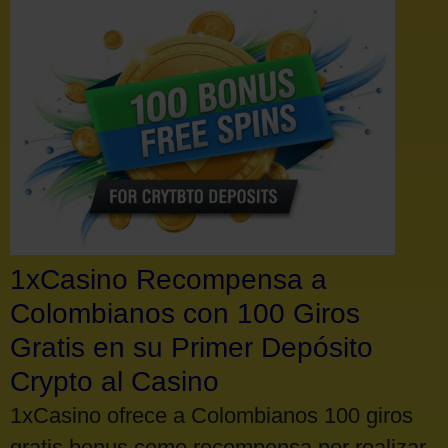
1xCasino Recompensa a
Colombianos con 100 Giros
Gratis en su Primer Depósito
Crypto al Casino
1xCasino ofrece a Colombianos 100 giros
gratis bonus como recompensa por realizar