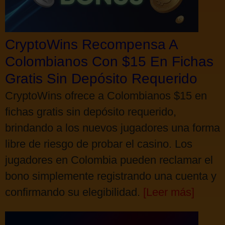
CryptoWins Recompensa A
Colombianos Con $15 En Fichas
Gratis Sin Depósito Requerido
CryptoWins ofrece a Colombianos $15 en
fichas gratis sin depósito requerido,
brindando a los nuevos jugadores una forma
libre de riesgo de probar el casino. Los
jugadores en Colombia pueden reclamar el
bono simplemente registrando una cuenta y
confirmando su elegibilidad.
[Leer más]