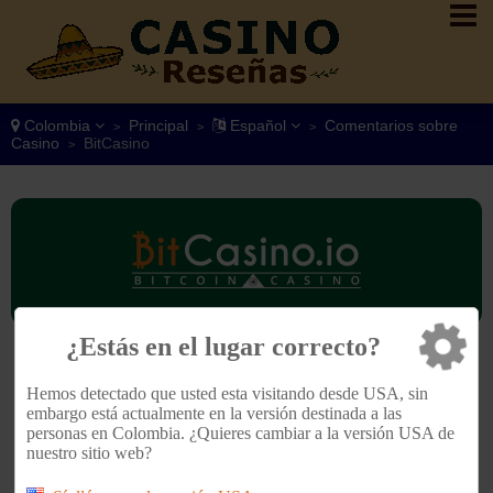
Colombia
Principal
Español
Comentarios sobre
>
>
>
Casino
BitCasino
>
8.6
¿Estás en el lugar correcto?
Hemos detectado que usted esta visitando desde USA, sin
/10
embargo está actualmente en la versión destinada a las
personas en Colombia. ¿Quieres cambiar a la versión USA de
nuestro sitio web?
¡100% bonificación para BitCasino!