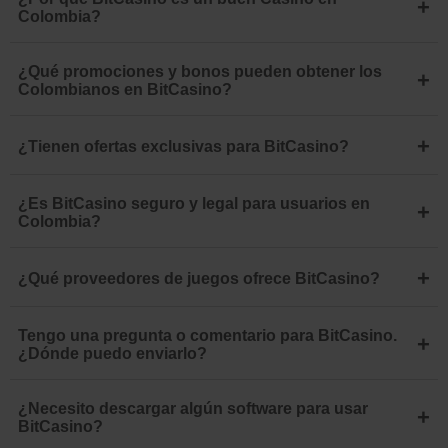
+
Colombia?
¿Qué promociones y bonos pueden obtener los
+
Colombianos en BitCasino?
+
¿Tienen ofertas exclusivas para BitCasino?
¿Es BitCasino seguro y legal para usuarios en
+
Colombia?
+
¿Qué proveedores de juegos ofrece BitCasino?
Tengo una pregunta o comentario para BitCasino.
+
¿Dónde puedo enviarlo?
¿Necesito descargar algún software para usar
+
BitCasino?