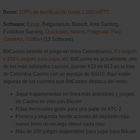
Bono:
100% de bonificación hasta 1.000 mBTC
Software:
Ezugi
, Betgames.tv, Betsoft, Asia Gaming,
Evolution Gaming,
Quickspin
,
Netent
,
Pragmatic Play
,
GameArt
,
iSoftbet
(13 Software)
BitCasino permite el juego en línea Colombianos.
Es seguro
y 100% seguro para jugar allí.
BitCasino es actualmente uno
de los más valorados casinos, puesto #33 de 813 en la lista
de Colombia Casino con un puntaje de 8.6/10. Aquí están
algunas de las razones que BitCasino destaca del resto:
Jugar tragamonedas en línea más populares y juegos
de Casino en vivo con Bitcoin
Rifas mensuales gratis para una parte de ATC 2
Primera y segunda bonificaciones de depósito más
nuevo bono de recarga ofrece cada mes
Más de 200 juegos disponibles para jugar para Bitcoin