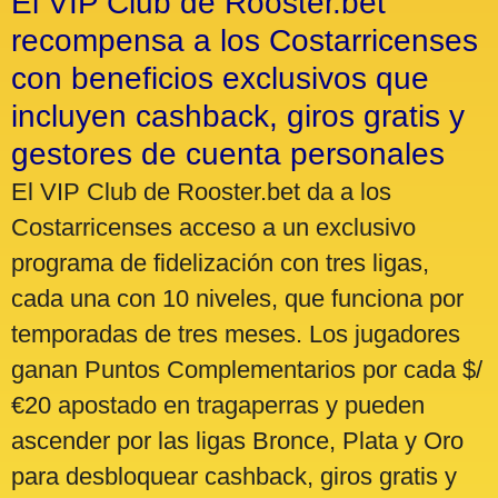
El VIP Club de Rooster.bet
recompensa a los Costarricenses
con beneficios exclusivos que
incluyen cashback, giros gratis y
gestores de cuenta personales
El VIP Club de Rooster.bet da a los
Costarricenses acceso a un exclusivo
programa de fidelización con tres ligas,
cada una con 10 niveles, que funciona por
temporadas de tres meses. Los jugadores
ganan Puntos Complementarios por cada $/
€20 apostado en tragaperras y pueden
ascender por las ligas Bronce, Plata y Oro
para desbloquear cashback, giros gratis y