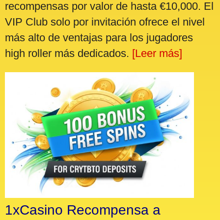
recompensas por valor de hasta €10,000. El
VIP Club solo por invitación ofrece el nivel
más alto de ventajas para los jugadores
high roller más dedicados.
[Leer más]
1xCasino Recompensa a