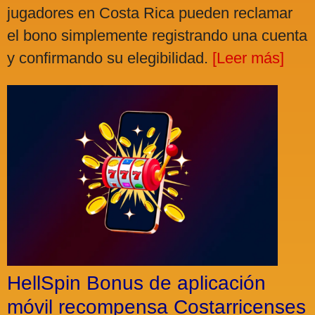
jugadores en Costa Rica pueden reclamar
el bono simplemente registrando una cuenta
y confirmando su elegibilidad.
[Leer más]
HellSpin Bonus de aplicación
móvil recompensa Costarricenses