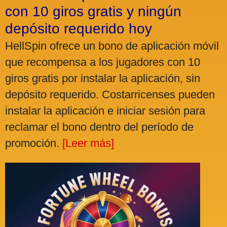
con 10 giros gratis y ningún
depósito requerido hoy
HellSpin ofrece un bono de aplicación móvil
que recompensa a los jugadores con 10
giros gratis por instalar la aplicación, sin
depósito requerido. Costarricenses pueden
instalar la aplicación e iniciar sesión para
reclamar el bono dentro del período de
promoción.
[Leer más]