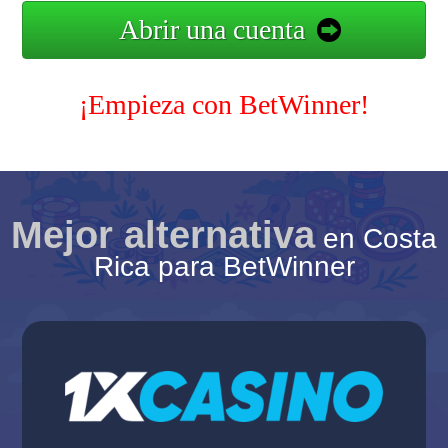
Abrir una cuenta
¡Empieza con BetWinner!
Mejor alternativa
en Costa
Rica para BetWinner