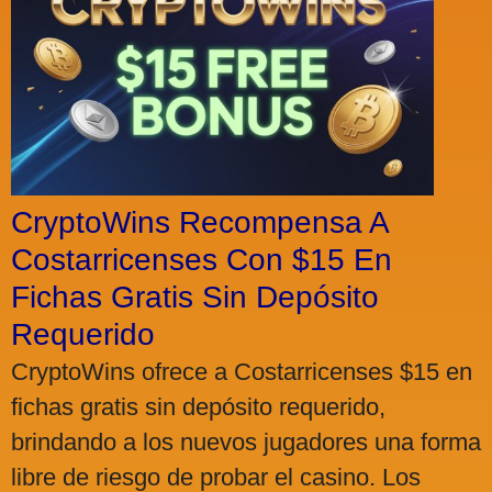
CryptoWins Recompensa A
Costarricenses Con $15 En
Fichas Gratis Sin Depósito
Requerido
CryptoWins ofrece a Costarricenses $15 en
fichas gratis sin depósito requerido,
brindando a los nuevos jugadores una forma
libre de riesgo de probar el casino. Los