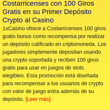
Costarricenses con 100 Giros
Gratis en su Primer Depósito
Crypto al Casino
1xCasino ofrece a Costarricenses 100 giros
gratis bonus como recompensa por realizar
un depósito calificado en criptomoneda. Los
jugadores simplemente depositan usando
una crypto soportada y reciben 100 giros
gratis para usar en juegos de slots
elegibles. Esta promoción está diseñada
para recompensar a los usuarios de crypto
con valor de juego extra además de su
depósito.
[Leer más]