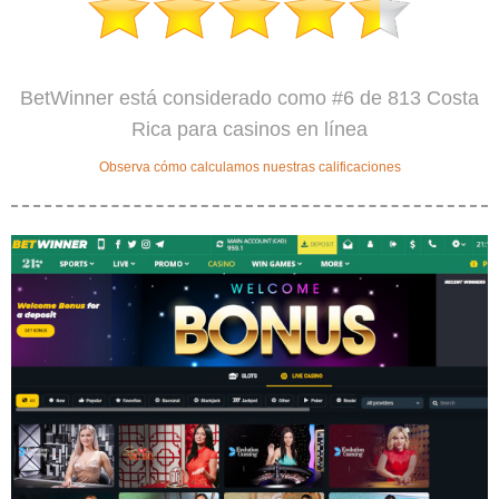
BetWinner está considerado como #6 de 813 Costa
Rica para casinos en línea
Observa cómo calculamos nuestras calificaciones