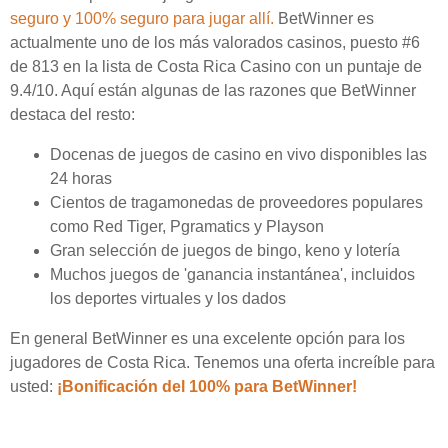
seguro y 100% seguro para jugar allí.
BetWinner es
actualmente uno de los más valorados casinos, puesto #6
de 813 en la lista de Costa Rica Casino con un puntaje de
9.4/10. Aquí están algunas de las razones que BetWinner
destaca del resto:
Docenas de juegos de casino en vivo disponibles las
24 horas
Cientos de tragamonedas de proveedores populares
como Red Tiger, Pgramatics y Playson
Gran selección de juegos de bingo, keno y lotería
Muchos juegos de 'ganancia instantánea', incluidos
los deportes virtuales y los dados
En general BetWinner es una excelente opción para los
jugadores de Costa Rica. Tenemos una oferta increíble para
usted:
¡Bonificación del 100% para BetWinner!