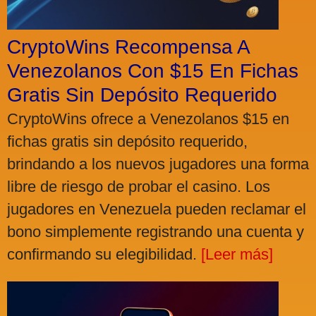
CryptoWins Recompensa A
Venezolanos Con $15 En Fichas
Gratis Sin Depósito Requerido
CryptoWins ofrece a Venezolanos $15 en
fichas gratis sin depósito requerido,
brindando a los nuevos jugadores una forma
libre de riesgo de probar el casino. Los
jugadores en Venezuela pueden reclamar el
bono simplemente registrando una cuenta y
confirmando su elegibilidad.
[Leer más]