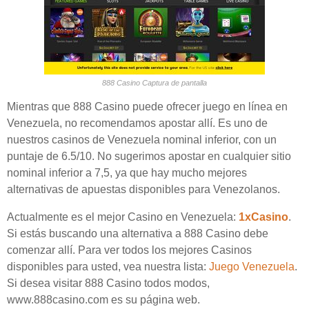
888 Casino Captura de pantalla
Mientras que 888 Casino puede ofrecer juego en línea en
Venezuela, no recomendamos apostar allí. Es uno de
nuestros casinos de Venezuela nominal inferior, con un
puntaje de 6.5/10. No sugerimos apostar en cualquier sitio
nominal inferior a 7,5, ya que hay mucho mejores
alternativas de apuestas disponibles para Venezolanos.
Actualmente es el mejor Casino en Venezuela:
1xCasino
.
Si estás buscando una alternativa a 888 Casino debe
comenzar allí. Para ver todos los mejores Casinos
disponibles para usted, vea nuestra lista:
Juego Venezuela
.
Si desea visitar 888 Casino todos modos,
www.888casino.com es su página web.