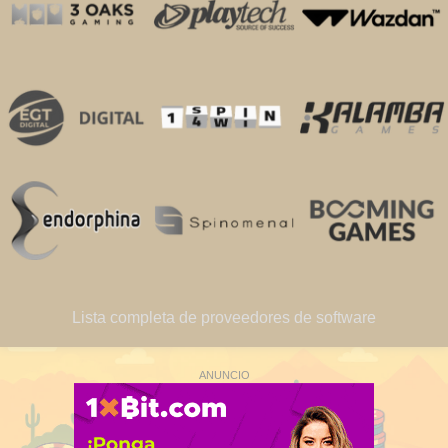
Lista completa de proveedores de software
ANUNCIO