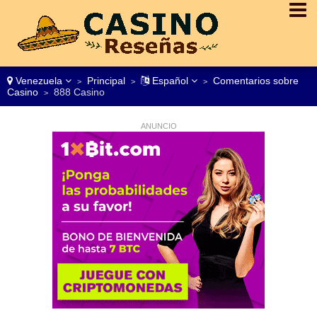
Venezuela
Principal
Español
Comentarios sobre
>
>
>
Casino
888 Casino
>
ANUNCIO