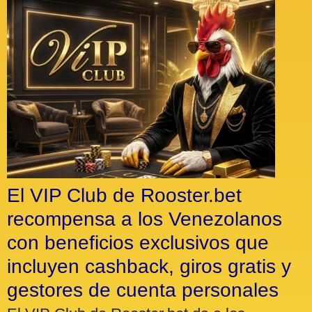
El VIP Club de Rooster.bet
recompensa a los Venezolanos
con beneficios exclusivos que
incluyen cashback, giros gratis y
gestores de cuenta personales