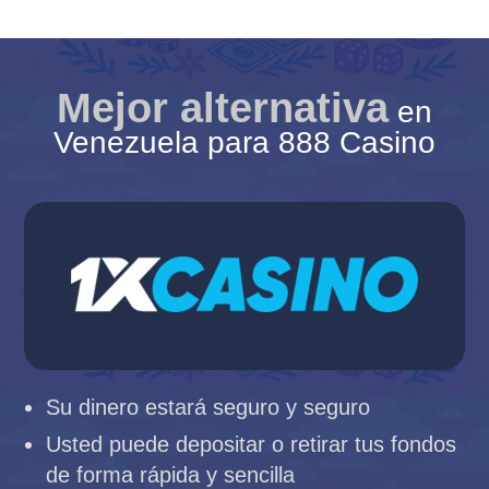
Mejor alternativa
en
Venezuela para 888 Casino
Su dinero estará seguro y seguro
Usted puede depositar o retirar tus fondos
de forma rápida y sencilla