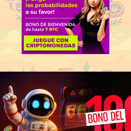
ANUNCIO