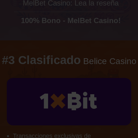
MelBet Casino: Lea la reseña
100% Bono - MelBet Casino!
#3 Clasificado
Belice Casino
Transacciones exclusivas de