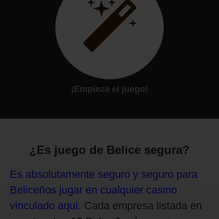
¡Empieza el juego!
¿Es juego de Belice segura?
Es absolutamente seguro y seguro para
Beliceños jugar en cualquier casino
vinculado aquí.
Cada empresa listada en