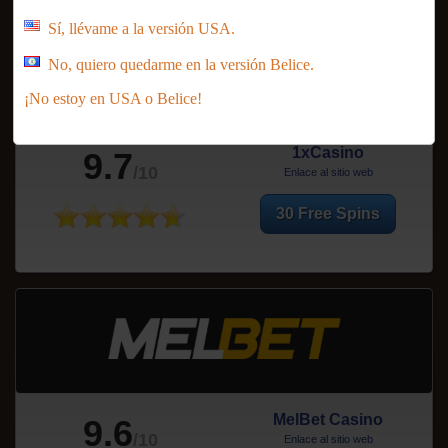
Sí, llévame a la versión USA.
No, quiero quedarme en la versión Belice.
¡No estoy en USA o Belice!
1xCasino
9.7
/10
Enlace al sitio web
30 Free Spins
MelBet Casino
9.6
/10
Enlace al sitio web