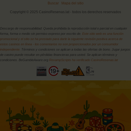
Buscar
Mapa del sitio
Copyright © 2025 CasinoResenas.lat - todos los derechos reservados
Descargo de responsabilidad: Queda prohibida la reproducción total o parcial en cualquier
forma, forma o medio sin permiso expreso por escrito de.
Este sitio web es una función
promocional y el sitio se ha prestado para darle la siguiente revisión positiva acerca de
estos casinos en línea - los comentarios no son proporcionados por un consumidor
independiente.
Términos y condiciones se aplican a todas las ofertas de bono. Jugar juegos
de casino puede resultar en pérdidas financieras para usted. Se aplican términos y
condiciones. BeGambleAware.org
RevampScripts ha verificado CasinoResenas.lat