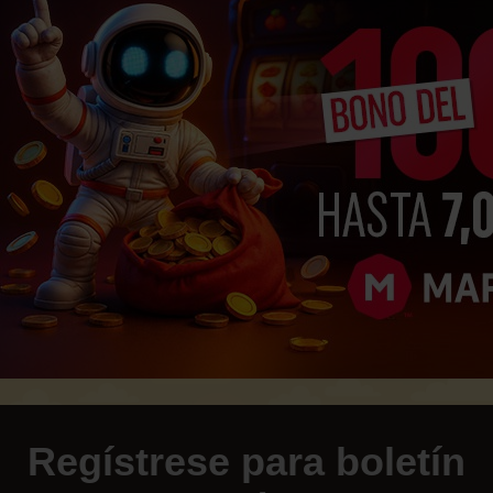
Regístrese para boletín