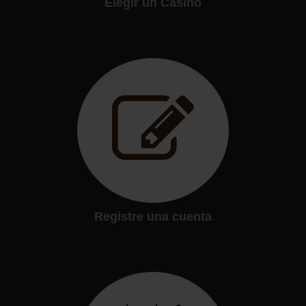
Elegir un Casino
Registre una cuenta