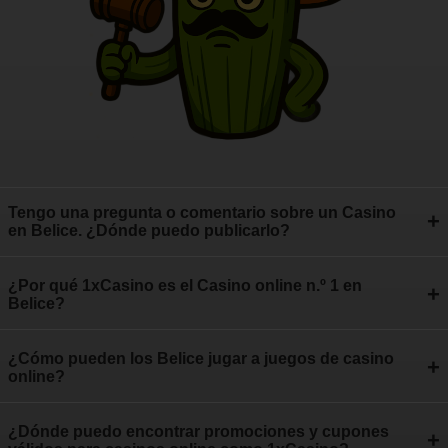
Tengo una pregunta o comentario sobre un Casino
+
en Belice. ¿Dónde puedo publicarlo?
¿Por qué 1xCasino es el Casino online n.º 1 en
+
Belice?
¿Cómo pueden los Belice jugar a juegos de casino
+
online?
¿Dónde puedo encontrar promociones y cupones
+