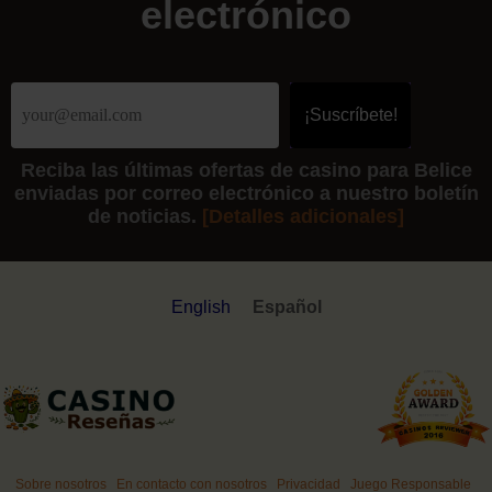
electrónico
Reciba las últimas ofertas de casino para Belice
enviadas por correo electrónico a nuestro boletín
de noticias.
[Detalles adicionales]
English
Español
Sobre nosotros
En contacto con nosotros
Privacidad
Juego Responsable