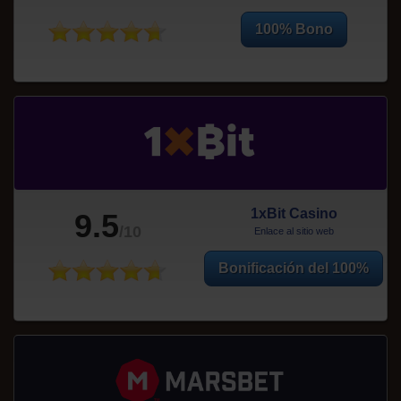
100% Bono
1xBit Casino
9.5
/10
Enlace al sitio web
Bonificación del 100%