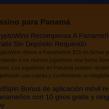
asino para Panamá
ryptoWins Recompensa A Panameño
atis Sin Depósito Requerido
yptoWins ofrece a Panameños $15 en fichas gra
indando a los nuevos jugadores una forma libre
sino. Los jugadores en Panamá pueden reclam
gistrando una cuenta y confirmando su elegibil
llSpin Bonus de aplicación móvil 
nameños con 10 giros gratis y ning
oy