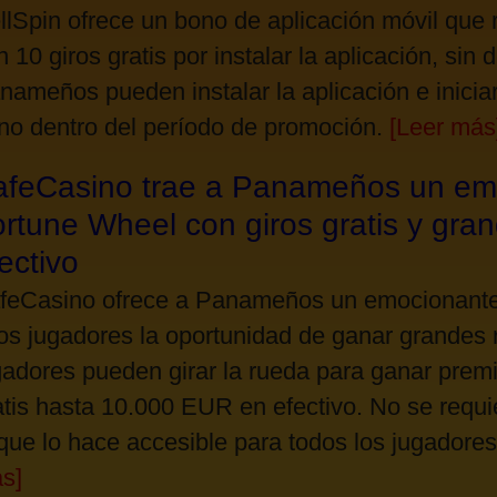
llSpin ofrece un bono de aplicación móvil que
n 10 giros gratis por instalar la aplicación, sin 
nameños pueden instalar la aplicación e inicia
no dentro del período de promoción.
[Leer más
afeCasino trae a Panameños un em
rtune Wheel con giros gratis y gra
ectivo
feCasino ofrece a Panameños un emocionante
los jugadores la oportunidad de ganar grandes
gadores pueden girar la rueda para ganar prem
atis hasta 10.000 EUR en efectivo. No se requie
 que lo hace accesible para todos los jugadores
s]