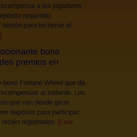
 recompensa a los jugadores
depósito requerido.
r sesión para reclamar el
]
ocionante bono
ndes premios en
 bono Fortune Wheel que da
 recompensas al instante. Los
ios que van desde giros
re depósito para participar,
 recién registrados.
[Leer