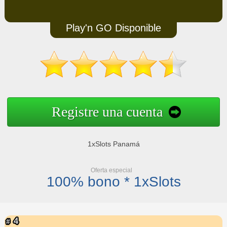
Play'n GO Disponible
Registre una cuenta
1xSlots Panamá
Oferta especial
100% bono * 1xSlots