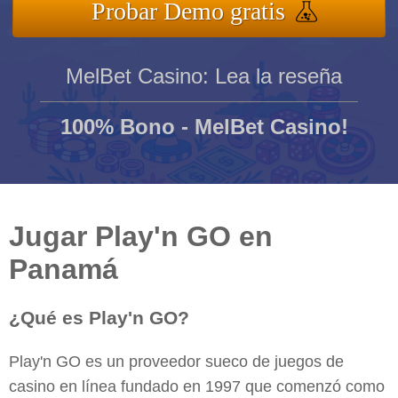
Probar Demo gratis
MelBet Casino: Lea la reseña
100% Bono - MelBet Casino!
Jugar Play'n GO en
Panamá
¿Qué es Play'n GO?
Play'n GO es un proveedor sueco de juegos de
casino en línea fundado en 1997 que comenzó como