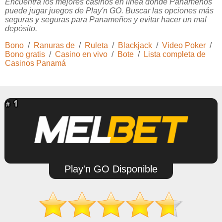
Encuentra los mejores casinos en línea donde Panameños
puede jugar juegos de Play'n GO. Buscar las opciones más
seguras y seguras para Panameños y evitar hacer un mal
depósito.
Bono
/
Ranuras de
/
Ruleta
/
Blackjack
/
Video Poker
/
Bono gratis
/
Casino en vivo
/
Bote
/
Lista completa de
Casinos Panamá
Play'n GO Disponible