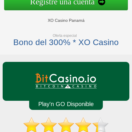
Registre una cuenta
XO Casino Panamá
Oferta especial
Bono del 300% * XO Casino
Play'n GO Disponible