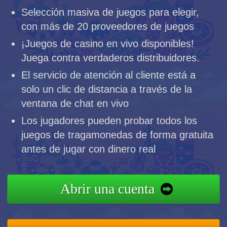
Selección masiva de juegos para elegir,
con más de 20 proveedores de juegos
¡Juegos de casino en vivo disponibles!
Juega contra verdaderos distribuidores.
El servicio de atención al cliente está a
solo un clic de distancia a través de la
ventana de chat en vivo
Los jugadores pueden probar todos los
juegos de tragamonedas de forma gratuita
antes de jugar con dinero real
Abrir una cuenta