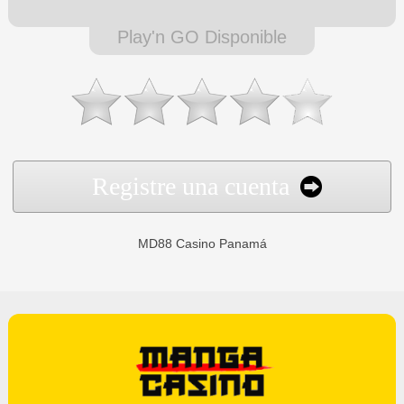
Play'n GO Disponible
Registre una cuenta
MD88 Casino Panamá