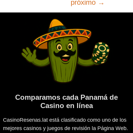
próximo →
Comparamos cada Panamá de
Casino en línea
CasinoResenas.lat está clasificado como uno de los
mejores casinos y juegos de revisión la Página Web.