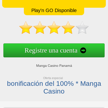
Play'n GO Disponible
Registre una cuenta
Manga Casino Panamá
Oferta especial
bonificación del 100% * Manga
Casino