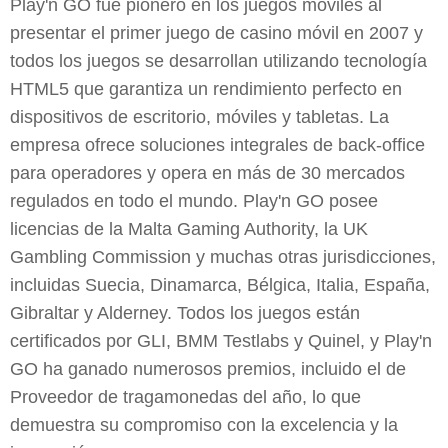
Play'n GO fue pionero en los juegos móviles al
presentar el primer juego de casino móvil en 2007 y
todos los juegos se desarrollan utilizando tecnología
HTML5 que garantiza un rendimiento perfecto en
dispositivos de escritorio, móviles y tabletas. La
empresa ofrece soluciones integrales de back-office
para operadores y opera en más de 30 mercados
regulados en todo el mundo. Play'n GO posee
licencias de la Malta Gaming Authority, la UK
Gambling Commission y muchas otras jurisdicciones,
incluidas Suecia, Dinamarca, Bélgica, Italia, España,
Gibraltar y Alderney. Todos los juegos están
certificados por GLI, BMM Testlabs y Quinel, y Play'n
GO ha ganado numerosos premios, incluido el de
Proveedor de tragamonedas del año, lo que
demuestra su compromiso con la excelencia y la