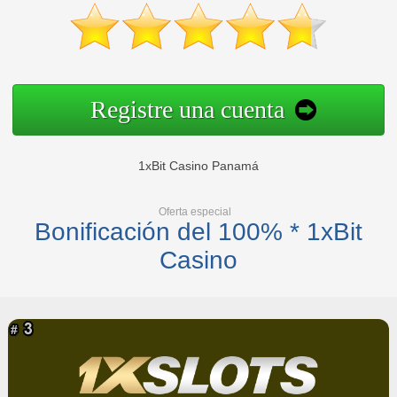
Registre una cuenta
1xBit Casino Panamá
Oferta especial
Bonificación del 100% * 1xBit
Casino