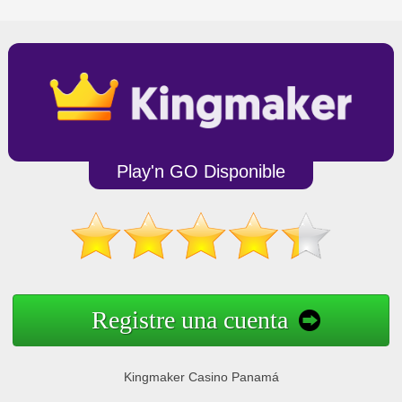
Play'n GO Disponible
Registre una cuenta
Kingmaker Casino Panamá