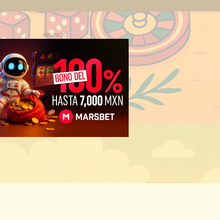
ANUNCIO