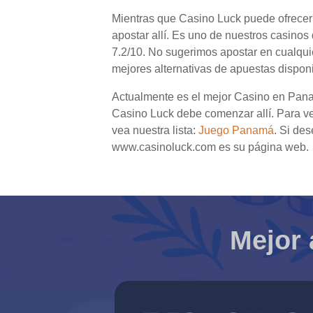
Mientras que Casino Luck puede ofrece
apostar allí. Es uno de nuestros casinos
7.2/10. No sugerimos apostar en cualquie
mejores alternativas de apuestas dispo
Actualmente es el mejor Casino en Pa
Casino Luck debe comenzar allí. Para ve
vea nuestra lista:
Juego Panamá
. Si de
www.casinoluck.com es su página web.
Mejor 