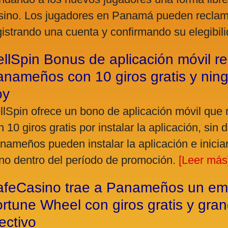
sino. Los jugadores en Panamá pueden reclam
gistrando una cuenta y confirmando su elegibil
llSpin Bonus de aplicación móvil 
nameños con 10 giros gratis y ning
oy
llSpin ofrece un bono de aplicación móvil que
n 10 giros gratis por instalar la aplicación, sin 
nameños pueden instalar la aplicación e inicia
no dentro del período de promoción.
[Leer más
afeCasino trae a Panameños un em
rtune Wheel con giros gratis y gra
ectivo