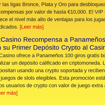
r las ligas Bronce, Plata y Oro para desbloquea
compensas por valor de hasta €10,000. El VIP C
rece el nivel más alto de ventajas para los juga
dicados.
[Leer más]
xCasino Recompensa a Panameños c
 su Primer Depósito Crypto al Casi
Casino ofrece a Panameños 100 giros gratis 
alizar un depósito calificado en criptomoneda.
positan usando una crypto soportada y reciben 
 juegos de slots elegibles. Esta promoción es
los usuarios de crypto con valor de juego extr
eer más]