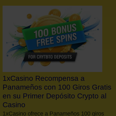
1xCasino Recompensa a
Panameños con 100 Giros Gratis
en su Primer Depósito Crypto al
Casino
1xCasino ofrece a Panameños 100 giros