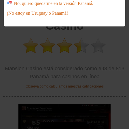
No, quiero quedarme en la versión Panamá.
Informe Mansion
¡No estoy en Uruguay o Panamá!
Casino
Mansion Casino está considerado como #98 de 813
Panamá para casinos en línea
Observa cómo calculamos nuestras calificaciones