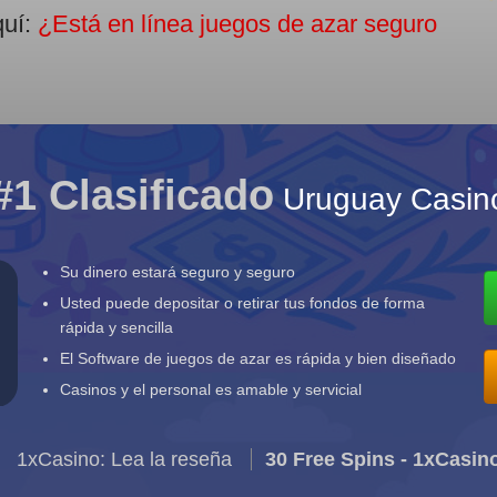
quí:
¿Está en línea juegos de azar seguro
#1 Clasificado
Uruguay Casin
Su dinero estará seguro y seguro
Usted puede depositar o retirar tus fondos de forma
rápida y sencilla
El Software de juegos de azar es rápida y bien diseñado
Casinos y el personal es amable y servicial
1xCasino: Lea la reseña
30 Free Spins - 1xCasin