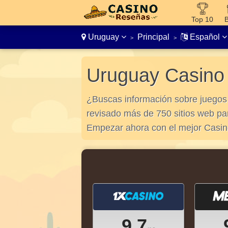
Top 10
Uruguay
Principal
Español
>
>
Blackjack
Uruguay Casino
¿Buscas información sobre juegos
revisado más de 750 sitios web pa
Empezar ahora con el mejor Casi
9.7