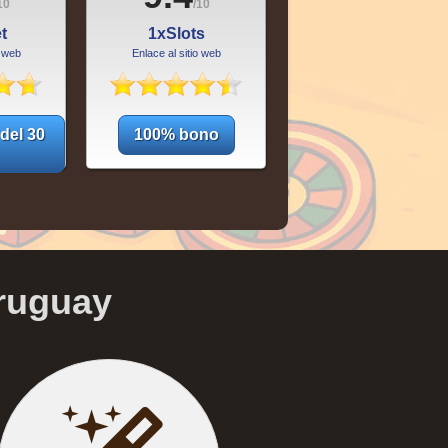
10
/10
t
1xSlots
o web
Enlace al sitio web
del 30
100% bono
ruguay