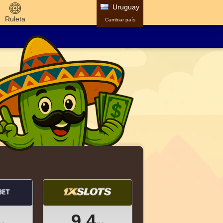
Uruguay
Ruleta
Cambiar país
9.4