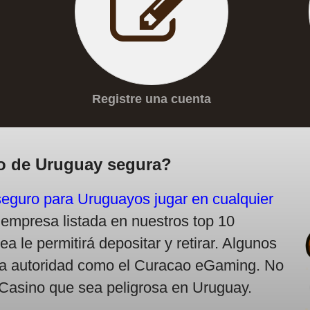
Registre una cuenta
o de Uruguay segura?
eguro para Uruguayos jugar en cualquier
mpresa listada en nuestros top 10
a le permitirá depositar y retirar. Algunos
na autoridad como el Curacao eGaming. No
 Casino que sea peligrosa en Uruguay.