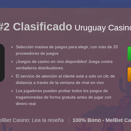
#2 Clasificado
Uruguay Casin
Selección masiva de juegos para elegir, con más de 20
proveedores de juegos
¡Juegos de casino en vivo disponibles! Juega contra
verdaderos distribuidores.
El servicio de atención al cliente está a solo un clic de
distancia a través de la ventana de chat en vivo
Los jugadores pueden probar todos los juegos de
tragamonedas de forma gratuita antes de jugar con
dinero real
lBet Casino: Lea la reseña
100% Bono - MelBet Ca