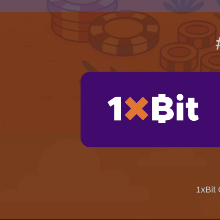
1xBit 