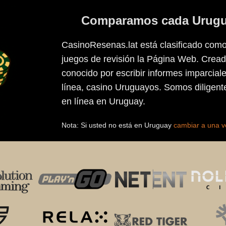
Comparamos cada Urugua
CasinoResenas.lat está clasificado como
juegos de revisión la Página Web. Cread
conocido por escribir informes imparcial
línea, casino Uruguayos. Somos diligent
en línea en Uruguay.
Nota: Si usted no está en Uruguay
cambiar a una ve