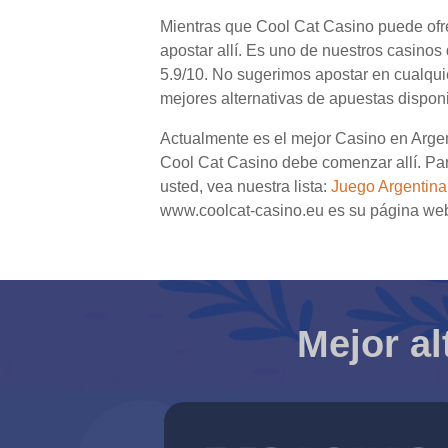
Mientras que Cool Cat Casino puede ofr
apostar allí. Es uno de nuestros casinos 
5.9/10. No sugerimos apostar en cualquie
mejores alternativas de apuestas dispon
Actualmente es el mejor Casino en Arge
Cool Cat Casino debe comenzar allí. Par
usted, vea nuestra lista:
Juego Argentina
www.coolcat-casino.eu es su página we
Mejor al