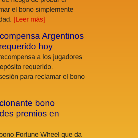
amar el bono simplemente
idad.
[Leer más]
recompensa Argentinos
 requerido hoy
 recompensa a los jugadores
depósito requerido.
 sesión para reclamar el bono
ocionante bono
ndes premios en
 bono Fortune Wheel que da