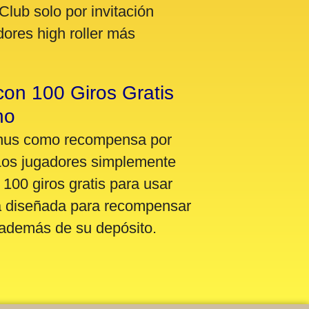
lub solo por invitación
dores high roller más
on 100 Giros Gratis
no
bonus como recompensa por
 Los jugadores simplemente
100 giros gratis para usar
tá diseñada para recompensar
a además de su depósito.