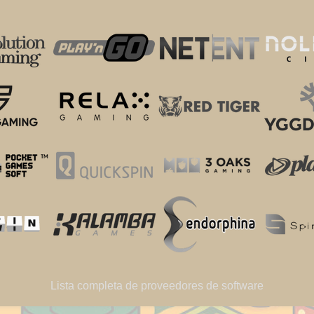
Lista completa de proveedores de software