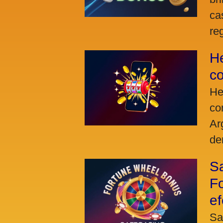
ca
re
He
co
He
co
Ar
de
S
Fo
ef
Sa