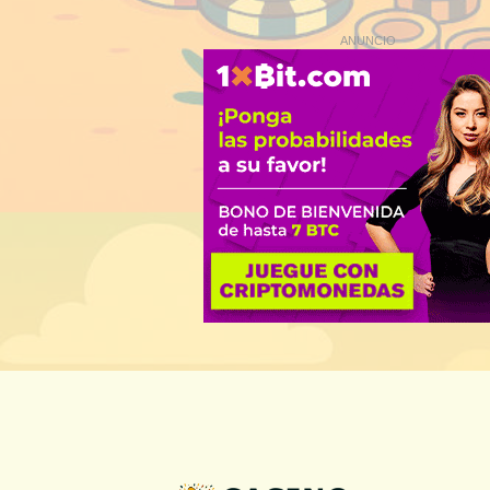
ANUNCIO