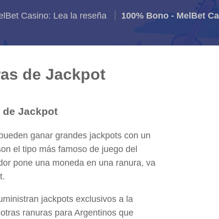
lBet Casino: Lea la reseña
100% Bono - MelBet Ca
ras de Jackpot
 de Jackpot
 pueden ganar grandes jackpots con un
 son el tipo más famoso de juego del
ador pone una moneda en una ranura, va
t.
inistran jackpots exclusivos a la
 otras ranuras para Argentinos que