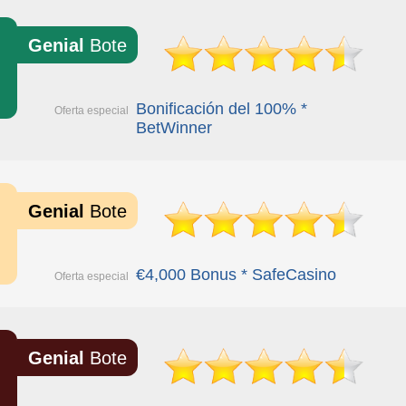
Genial
Bote
Bonificación del 100% *
Oferta especial
BetWinner
Genial
Bote
€4,000 Bonus * SafeCasino
Oferta especial
Genial
Bote