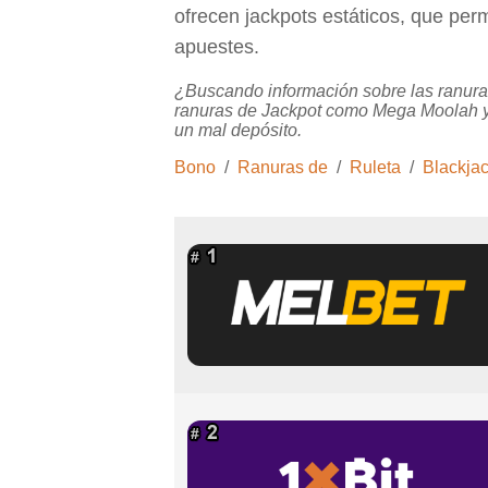
ofrecen jackpots estáticos, que per
apuestes.
¿Buscando información sobre las ranura
ranuras de Jackpot como Mega Moolah y 
un mal depósito.
Bono
/
Ranuras de
/
Ruleta
/
Blackja