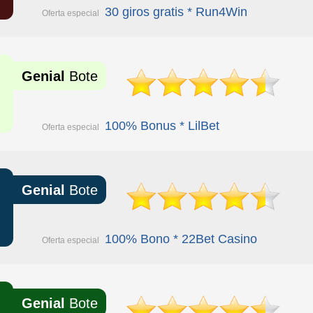
30 giros gratis * Run4Win
Oferta especial
Genial
Bote
100% Bonus * LilBet
Oferta especial
Genial
Bote
100% Bono * 22Bet Casino
Oferta especial
Genial
Bote