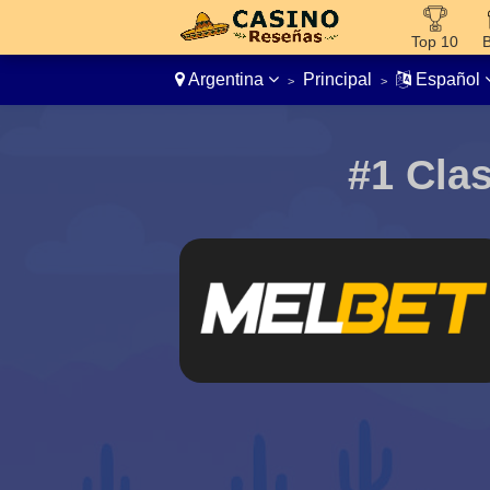
Top 10
Argentina
Principal
Español
>
>
Blackjack
#1 Clas