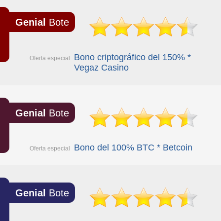
Genial
Bote
Bono criptográfico del 150% *
Oferta especial
Vegaz Casino
Genial
Bote
Bono del 100% BTC * Betcoin
Oferta especial
Genial
Bote