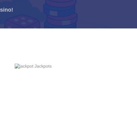
sino!
Jackpots