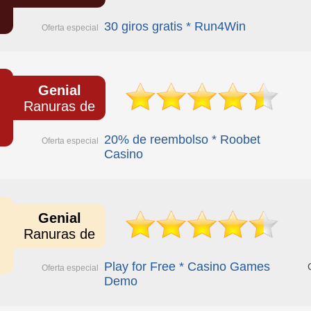
30 giros gratis * Run4Win
Oferta especial
Genial
Ranuras de
20% de reembolso * Roobet
Oferta especial
Casino
Genial
Ranuras de
Play for Free * Casino Games
Oferta especial
Demo