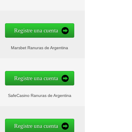
Registre una cuenta
Marsbet Ranuras de Argentina
Registre una cuenta
SafeCasino Ranuras de Argentina
Registre una cuenta