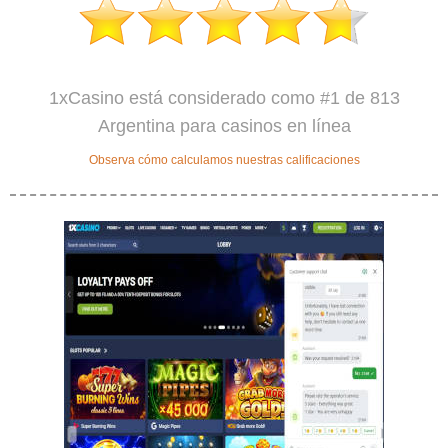
1xCasino está considerado como #1 de 813
Argentina para casinos en línea
Observa cómo calculamos nuestras calificaciones