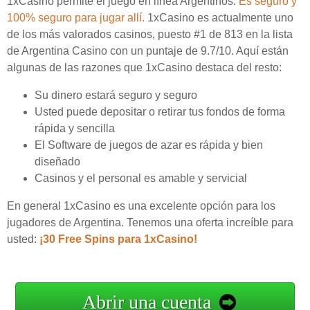
1xCasino permite el juego en línea Argentinos.
Es seguro y
100% seguro para jugar allí.
1xCasino es actualmente uno
de los más valorados casinos, puesto #1 de 813 en la lista
de Argentina Casino con un puntaje de 9.7/10. Aquí están
algunas de las razones que 1xCasino destaca del resto:
Su dinero estará seguro y seguro
Usted puede depositar o retirar tus fondos de forma
rápida y sencilla
El Software de juegos de azar es rápida y bien
diseñado
Casinos y el personal es amable y servicial
En general 1xCasino es una excelente opción para los
jugadores de Argentina. Tenemos una oferta increíble para
usted:
¡30 Free Spins para 1xCasino!
Abrir una cuenta