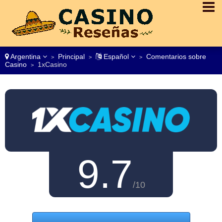
Argentina
Principal
Español
Comentarios sobre
>
>
>
Casino
1xCasino
>
9.7
/10