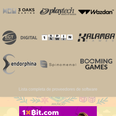
Lista completa de proveedores de software
ANUNCIO