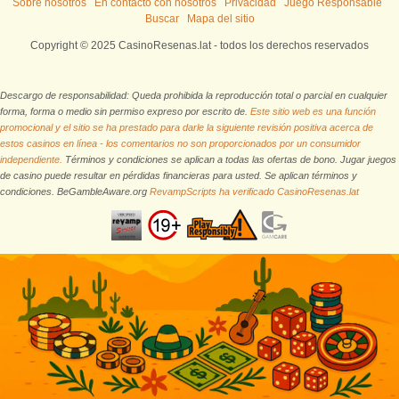
Sobre nosotros
En contacto con nosotros
Privacidad
Juego Responsable
Buscar
Mapa del sitio
Copyright © 2025 CasinoResenas.lat - todos los derechos reservados
Descargo de responsabilidad: Queda prohibida la reproducción total o parcial en cualquier
forma, forma o medio sin permiso expreso por escrito de.
Este sitio web es una función
promocional y el sitio se ha prestado para darle la siguiente revisión positiva acerca de
estos casinos en línea - los comentarios no son proporcionados por un consumidor
independiente.
Términos y condiciones se aplican a todas las ofertas de bono. Jugar juegos
de casino puede resultar en pérdidas financieras para usted. Se aplican términos y
condiciones. BeGambleAware.org
RevampScripts ha verificado CasinoResenas.lat