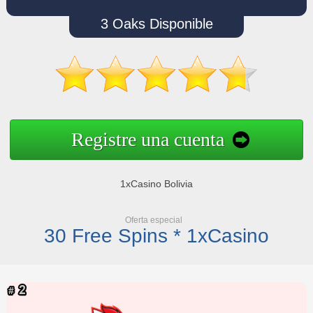
3 Oaks Disponible
Registre una cuenta
1xCasino Bolivia
Oferta especial
30 Free Spins * 1xCasino