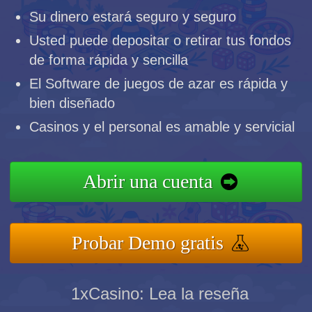
Su dinero estará seguro y seguro
Usted puede depositar o retirar tus fondos
de forma rápida y sencilla
El Software de juegos de azar es rápida y
bien diseñado
Casinos y el personal es amable y servicial
Abrir una cuenta
Probar Demo gratis
1xCasino: Lea la reseña