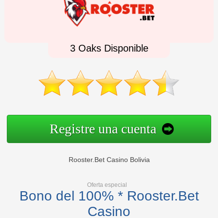
3 Oaks Disponible
Registre una cuenta
Rooster.Bet Casino Bolivia
Oferta especial
Bono del 100% * Rooster.Bet
Casino