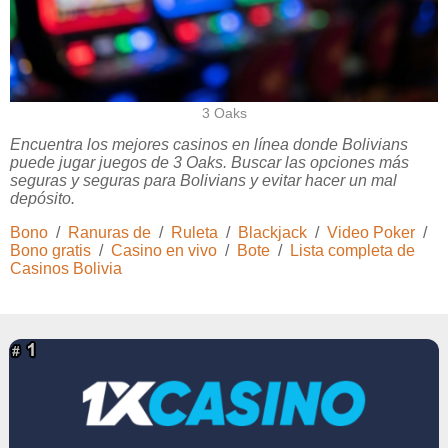
3 Oaks
Encuentra los mejores casinos en línea donde Bolivians
puede jugar juegos de 3 Oaks. Buscar las opciones más
seguras y seguras para Bolivians y evitar hacer un mal
depósito.
Bono
/
Ranuras de
/
Ruleta
/
Blackjack
/
Video Poker
/
Bono gratis
/
Casino en vivo
/
Bote
/
Lista completa de
Casinos Bolivia