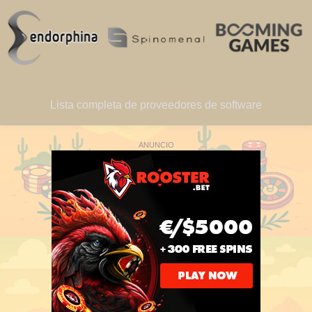
Lista completa de proveedores de software
ANUNCIO