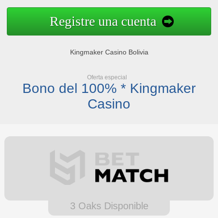
Registre una cuenta
Kingmaker Casino Bolivia
Oferta especial
Bono del 100% * Kingmaker
Casino
3 Oaks Disponible