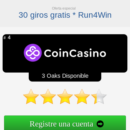
Oferta especial
30 giros gratis * Run4Win
3 Oaks Disponible
Registre una cuenta