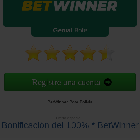
Genial
Bote
Registre una cuenta
BetWinner Bote Bolivia
Oferta especial
Bonificación del 100% * BetWinner