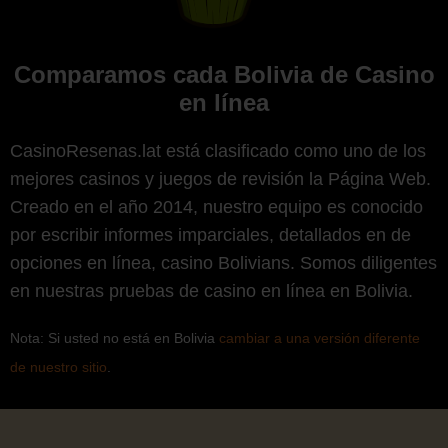
Comparamos cada Bolivia de Casino
en línea
CasinoResenas.lat está clasificado como uno de los
mejores casinos y juegos de revisión la Página Web.
Creado en el año 2014, nuestro equipo es conocido
por escribir informes imparciales, detallados en de
opciones en línea, casino Bolivians. Somos diligentes
en nuestras pruebas de casino en línea en Bolivia.
Nota: Si usted no está en Bolivia
cambiar a una versión diferente
de nuestro sitio
.