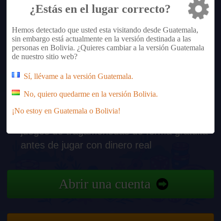
¿Estás en el lugar correcto?
Selección masiva de juegos para elegir,
con más de 20 proveedores de juegos
Hemos detectado que usted esta visitando desde Guatemala,
sin embargo está actualmente en la versión destinada a las
¡Juegos de casino en vivo disponibles!
personas en Bolivia. ¿Quieres cambiar a la versión Guatemala
Juega contra verdaderos distribuidores.
de nuestro sitio web?
El servicio de atención al cliente está a
Sí, llévame a la versión Guatemala.
solo un clic de distancia a través de la
No, quiero quedarme en la versión Bolivia.
ventana de chat en vivo
¡No estoy en Guatemala o Bolivia!
Los jugadores pueden probar todos los
juegos de tragamonedas de forma gratuita
antes de jugar con dinero real
Abrir una cuenta