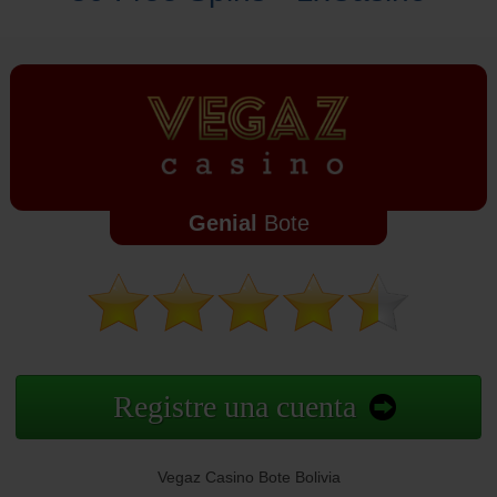
Genial
Bote
Registre una cuenta
Vegaz Casino Bote Bolivia