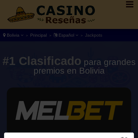
Bolivia
Principal
Español
Jackpots
>
>
>
#1 Clasificado
para grandes
premios en Bolivia