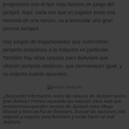
progresivos son el tipo más famoso de juego del
jackpot. Aquí, cada vez que un jugador pone una
moneda en una ranura, va a acumular una gran
piscina Jackpot.
Hay juegos de tragamonedas que suministran
jackpots exclusivos a la máquina en particular.
También hay otras ranuras para Bolivians que
ofrecen jackpots estáticos, que permanecen igual, y
no importa cuánto apuestes.
Jackpots
¿Buscando información sobre las ranuras de Jackpot casino
gran Bolivia? Hemos repasado los mejores sitios web que
proporcionan grandes ranuras de Jackpot como Mega
Moolah y libro-de-Ra de Bolivians. Buscar las opciones más
seguras y seguras para Bolivians y evitar hacer un mal
depósito.