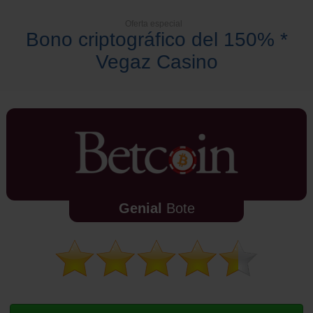
Oferta especial
Bono criptográfico del 150% *
Vegaz Casino
Genial
Bote