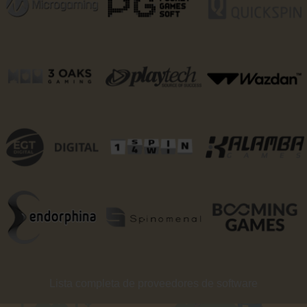
Lista completa de proveedores de software