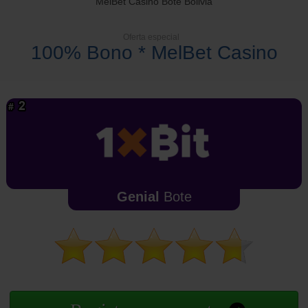
MelBet Casino Bote Bolivia
Oferta especial
100% Bono * MelBet Casino
Genial
Bote