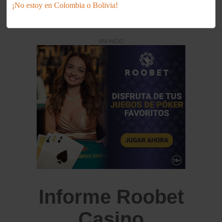
¡20% de reembolso para Roobet Casino!
¡No estoy en Colombia o Bolivia!
ANUNCIO
Informe Roobet
Casino