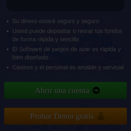
Su dinero estará seguro y seguro
Usted puede depositar o retirar tus fondos
de forma rápida y sencilla
El Software de juegos de azar es rápida y
bien diseñado
Casinos y el personal es amable y servicial
Abrir una cuenta
Probar Demo gratis