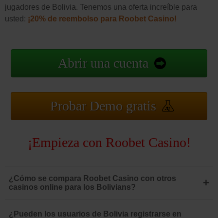
jugadores de Bolivia. Tenemos una oferta increíble para
usted:
¡20% de reembolso para Roobet Casino!
Abrir una cuenta
Probar Demo gratis
¡Empieza con Roobet Casino!
¿Cómo se compara Roobet Casino con otros
+
casinos online para los Bolivians?
¿Pueden los usuarios de Bolivia registrarse en