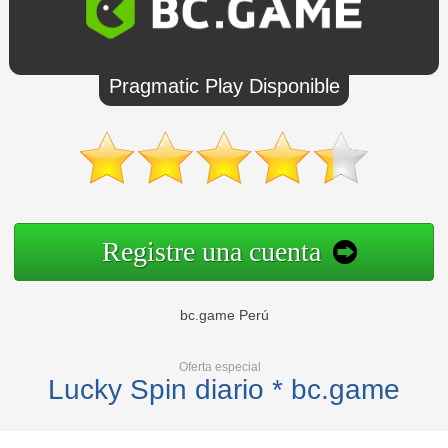
Pragmatic Play Disponible
Registre una cuenta
bc.game Perú
Oferta especial
Lucky Spin diario * bc.game