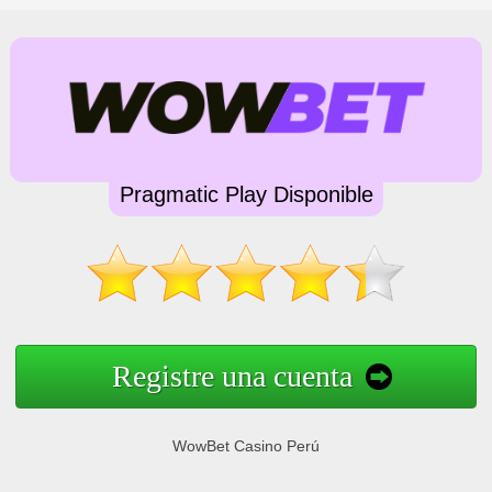
Pragmatic Play Disponible
Registre una cuenta
WowBet Casino Perú