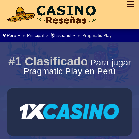
Perú
Principal
Español
Pragmatic Play
>
>
>
#1 Clasificado
Para jugar
Pragmatic Play en Perú