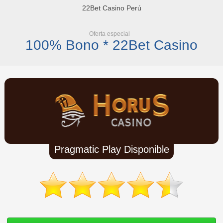
22Bet Casino Perú
Oferta especial
100% Bono * 22Bet Casino
Pragmatic Play Disponible