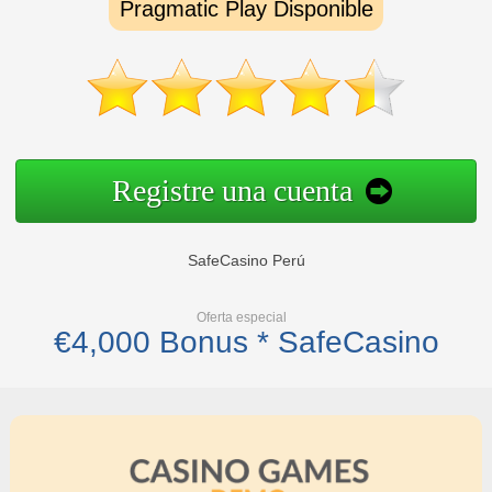
Pragmatic Play Disponible
Registre una cuenta
SafeCasino Perú
Oferta especial
€4,000 Bonus * SafeCasino