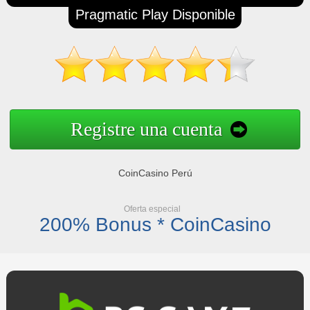
Pragmatic Play Disponible
Registre una cuenta
CoinCasino Perú
Oferta especial
200% Bonus * CoinCasino