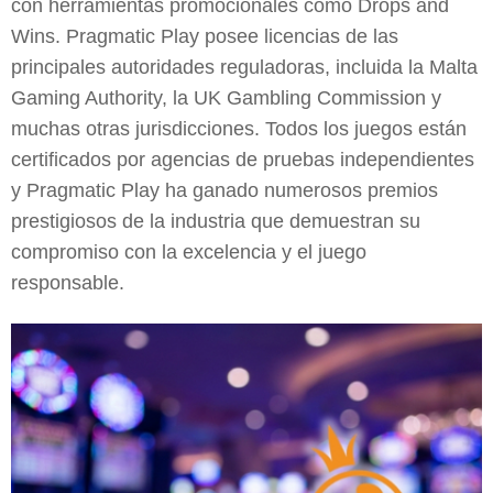
con herramientas promocionales como Drops and
Wins. Pragmatic Play posee licencias de las
principales autoridades reguladoras, incluida la Malta
Gaming Authority, la UK Gambling Commission y
muchas otras jurisdicciones. Todos los juegos están
certificados por agencias de pruebas independientes
y Pragmatic Play ha ganado numerosos premios
prestigiosos de la industria que demuestran su
compromiso con la excelencia y el juego
responsable.