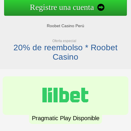
Registre una cuenta
Roobet Casino Perú
Oferta especial
20% de reembolso * Roobet
Casino
Pragmatic Play Disponible