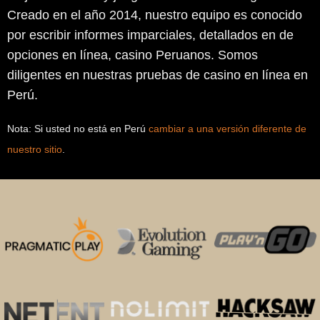
Creado en el año 2014, nuestro equipo es conocido
por escribir informes imparciales, detallados en de
opciones en línea, casino Peruanos. Somos
diligentes en nuestras pruebas de casino en línea en
Perú.
Nota: Si usted no está en Perú
cambiar a una versión diferente de
nuestro sitio
.