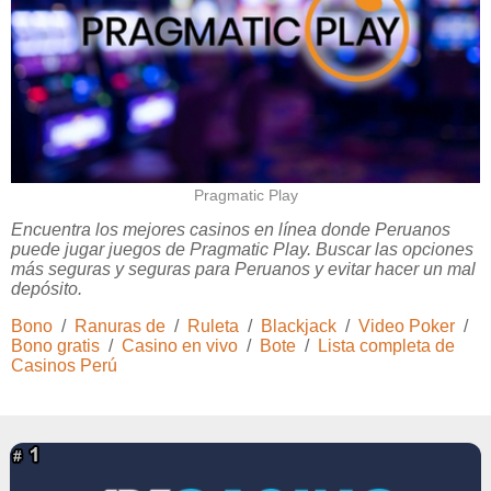
Pragmatic Play
Encuentra los mejores casinos en línea donde Peruanos
puede jugar juegos de Pragmatic Play. Buscar las opciones
más seguras y seguras para Peruanos y evitar hacer un mal
depósito.
Bono
/
Ranuras de
/
Ruleta
/
Blackjack
/
Video Poker
/
Bono gratis
/
Casino en vivo
/
Bote
/
Lista completa de
Casinos Perú