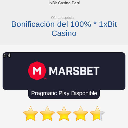
1xBit Casino Perú
Oferta especial
Bonificación del 100% * 1xBit
Casino
Pragmatic Play Disponible