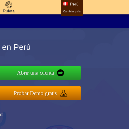
Perú
Ruleta
Cambiar país
 en Perú
Abrir una cuenta
Probar Demo gratis
o!