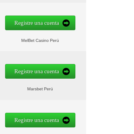
Registre una cuenta
MelBet Casino Perú
Registre una cuenta
Marsbet Perú
Registre una cuenta