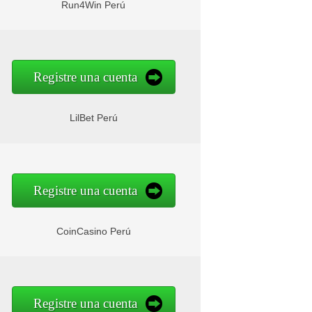
Run4Win Perú
Registre una cuenta
LilBet Perú
Registre una cuenta
CoinCasino Perú
Registre una cuenta