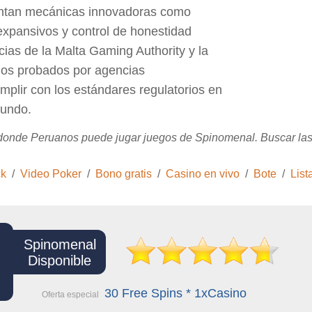
entan mecánicas innovadoras como
expansivos y control de honestidad
ias de la Malta Gaming Authority y la
os probados por agencias
plir con los estándares regulatorios en
mundo.
 donde Peruanos puede jugar juegos de Spinomenal. Buscar la
.
ck
/
Video Poker
/
Bono gratis
/
Casino en vivo
/
Bote
/
List
Spinomenal
Disponible
30 Free Spins * 1xCasino
Oferta especial