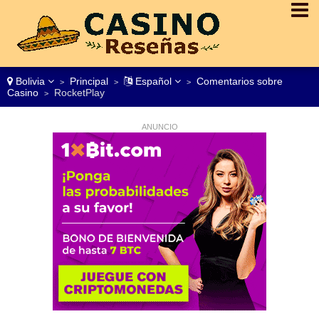
Bolivia
Principal
Español
Comentarios sobre
>
>
>
Casino
RocketPlay
>
ANUNCIO