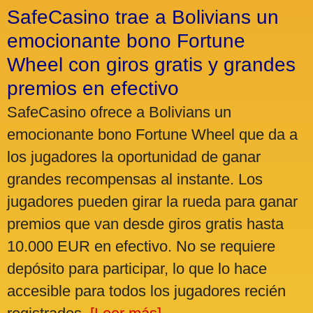
SafeCasino trae a Bolivians un
emocionante bono Fortune
Wheel con giros gratis y grandes
premios en efectivo
SafeCasino ofrece a Bolivians un
emocionante bono Fortune Wheel que da a
los jugadores la oportunidad de ganar
grandes recompensas al instante. Los
jugadores pueden girar la rueda para ganar
premios que van desde giros gratis hasta
10.000 EUR en efectivo. No se requiere
depósito para participar, lo que lo hace
accesible para todos los jugadores recién