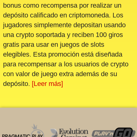
bonus como recompensa por realizar un
depósito calificado en criptomoneda. Los
jugadores simplemente depositan usando
una crypto soportada y reciben 100 giros
gratis para usar en juegos de slots
elegibles. Esta promoción está diseñada
para recompensar a los usuarios de crypto
con valor de juego extra además de su
depósito.
[Leer más]