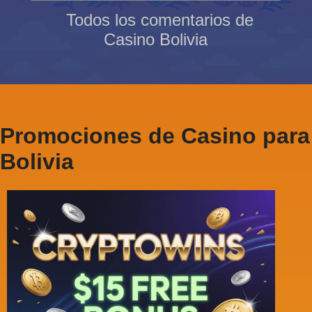
Todos los comentarios de
Casino Bolivia
Promociones de Casino para
Bolivia