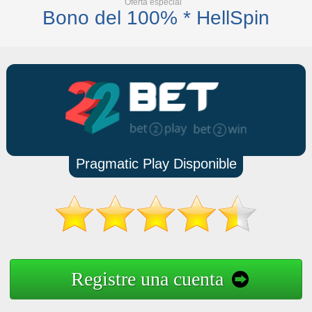
Oferta especial
Bono del 100% * HellSpin
Pragmatic Play Disponible
Registre una cuenta