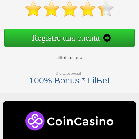
Registre una cuenta
LilBet Ecuador
Oferta especial
100% Bonus * LilBet