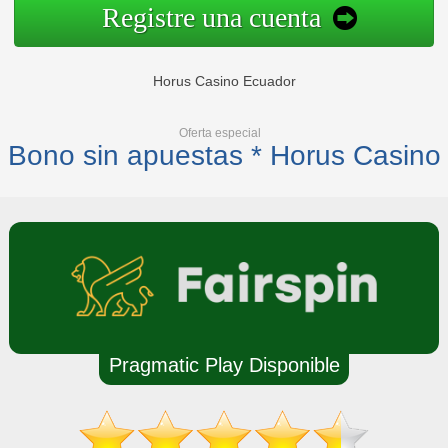
Registre una cuenta
Horus Casino Ecuador
Oferta especial
Bono sin apuestas * Horus Casino
Pragmatic Play Disponible