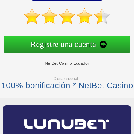
Registre una cuenta
NetBet Casino Ecuador
Oferta especial
100% bonificación * NetBet Casino