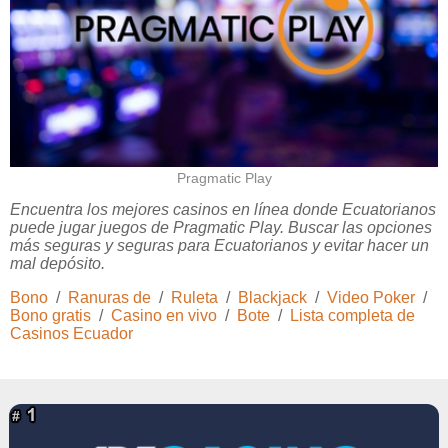
Pragmatic Play
Encuentra los mejores casinos en línea donde Ecuatorianos
puede jugar juegos de Pragmatic Play. Buscar las opciones
más seguras y seguras para Ecuatorianos y evitar hacer un
mal depósito.
Bono
/
Ranuras de
/
Ruleta
/
Blackjack
/
Video Poker
/
Bono gratis
/
Casino en vivo
/
Bote
/
Lista completa de
Casinos Ecuador