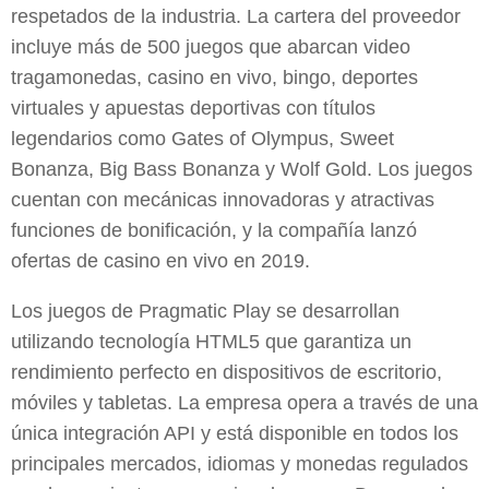
respetados de la industria. La cartera del proveedor
incluye más de 500 juegos que abarcan video
tragamonedas, casino en vivo, bingo, deportes
virtuales y apuestas deportivas con títulos
legendarios como Gates of Olympus, Sweet
Bonanza, Big Bass Bonanza y Wolf Gold. Los juegos
cuentan con mecánicas innovadoras y atractivas
funciones de bonificación, y la compañía lanzó
ofertas de casino en vivo en 2019.
Los juegos de Pragmatic Play se desarrollan
utilizando tecnología HTML5 que garantiza un
rendimiento perfecto en dispositivos de escritorio,
móviles y tabletas. La empresa opera a través de una
única integración API y está disponible en todos los
principales mercados, idiomas y monedas regulados