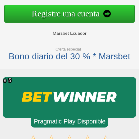
Registre una cuenta
Marsbet Ecuador
Oferta especial
Bono diario del 30 % * Marsbet
Pragmatic Play Disponible