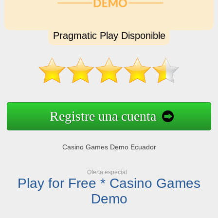
Pragmatic Play Disponible
Registre una cuenta
Casino Games Demo Ecuador
Oferta especial
Play for Free * Casino Games
Demo