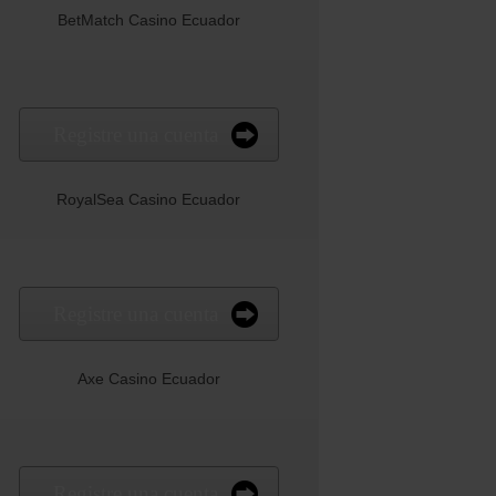
BetMatch Casino Ecuador
Registre una cuenta
RoyalSea Casino Ecuador
Registre una cuenta
Axe Casino Ecuador
Registre una cuenta