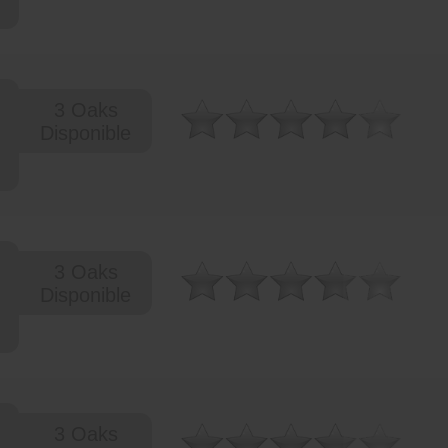
3 Oaks
Disponible
3 Oaks
Disponible
3 Oaks