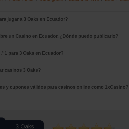
para jugar a 3 Oaks en Ecuador?
bre un Casino en Ecuador. ¿Dónde puedo publicarlo?
n.º 1 para 3 Oaks en Ecuador?
r casinos 3 Oaks?
s y cupones válidos para casinos online como 1xCasino?
3 Oaks