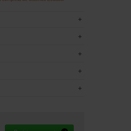
+
+
+
+
+