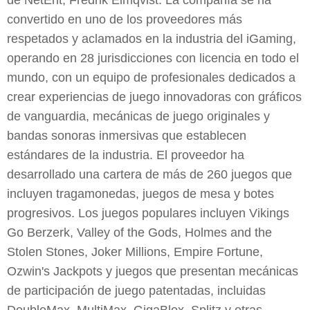
de NetEnt, Fredrik Elmqvist. La compañía se ha
convertido en uno de los proveedores más
respetados y aclamados en la industria del iGaming,
operando en 28 jurisdicciones con licencia en todo el
mundo, con un equipo de profesionales dedicados a
crear experiencias de juego innovadoras con gráficos
de vanguardia, mecánicas de juego originales y
bandas sonoras inmersivas que establecen
estándares de la industria. El proveedor ha
desarrollado una cartera de más de 260 juegos que
incluyen tragamonedas, juegos de mesa y botes
progresivos. Los juegos populares incluyen Vikings
Go Berzerk, Valley of the Gods, Holmes and the
Stolen Stones, Joker Millions, Empire Fortune,
Ozwin's Jackpots y juegos que presentan mecánicas
de participación de juego patentadas, incluidas