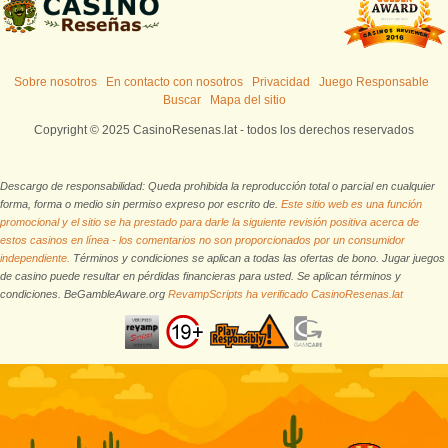
Sobre nosotros
En contacto con nosotros
Privacidad
Juego Responsable
Buscar
Mapa del sitio
Copyright © 2025 CasinoResenas.lat - todos los derechos reservados
Descargo de responsabilidad: Queda prohibida la reproducción total o parcial en cualquier
forma, forma o medio sin permiso expreso por escrito de.
Este sitio web es una función
promocional y el sitio se ha prestado para darle la siguiente revisión positiva acerca de
estos casinos en línea - los comentarios no son proporcionados por un consumidor
independiente.
Términos y condiciones se aplican a todas las ofertas de bono. Jugar juegos
de casino puede resultar en pérdidas financieras para usted. Se aplican términos y
condiciones. BeGambleAware.org
RevampScripts ha verificado CasinoResenas.lat