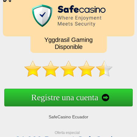
Yggdrasil Gaming
Disponible
Registre una cuenta
SafeCasino Ecuador
Oferta especial