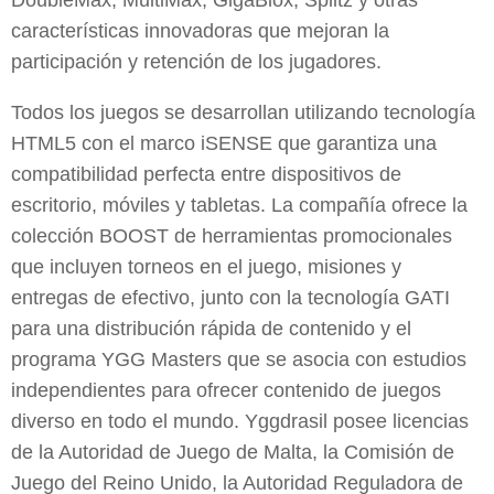
DoubleMax, MultiMax, GigaBlox, Splitz y otras
características innovadoras que mejoran la
participación y retención de los jugadores.
Todos los juegos se desarrollan utilizando tecnología
HTML5 con el marco iSENSE que garantiza una
compatibilidad perfecta entre dispositivos de
escritorio, móviles y tabletas. La compañía ofrece la
colección BOOST de herramientas promocionales
que incluyen torneos en el juego, misiones y
entregas de efectivo, junto con la tecnología GATI
para una distribución rápida de contenido y el
programa YGG Masters que se asocia con estudios
independientes para ofrecer contenido de juegos
diverso en todo el mundo. Yggdrasil posee licencias
de la Autoridad de Juego de Malta, la Comisión de
Juego del Reino Unido, la Autoridad Reguladora de