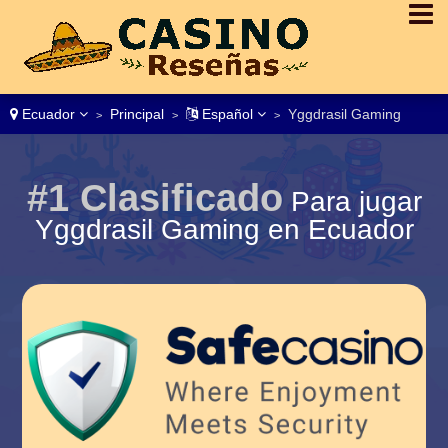
Ecuador
Principal
Español
Yggdrasil Gaming
>
>
>
#1 Clasificado
Para jugar
Yggdrasil Gaming en Ecuador