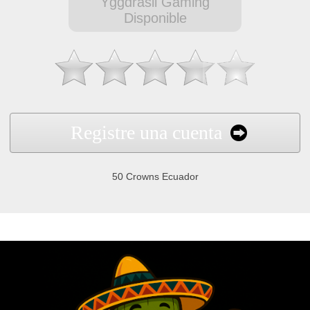
Yggdrasil Gaming
Disponible
Registre una cuenta
50 Crowns Ecuador