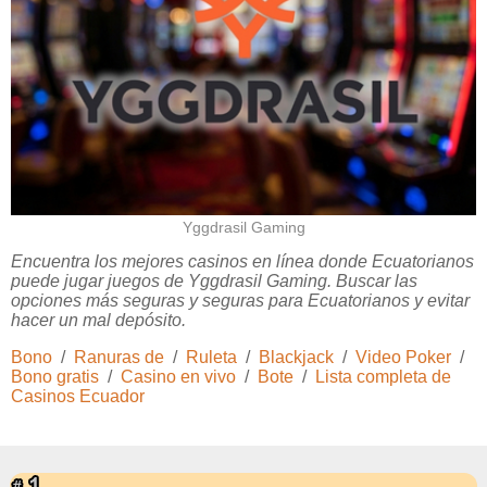
Yggdrasil Gaming
Encuentra los mejores casinos en línea donde Ecuatorianos
puede jugar juegos de Yggdrasil Gaming. Buscar las
opciones más seguras y seguras para Ecuatorianos y evitar
hacer un mal depósito.
Bono
/
Ranuras de
/
Ruleta
/
Blackjack
/
Video Poker
/
Bono gratis
/
Casino en vivo
/
Bote
/
Lista completa de
Casinos Ecuador