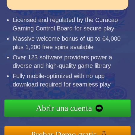
Licensed and regulated by the Curacao
Gaming Control Board for secure play
Massive welcome bonus of up to €4,000
plus 1,200 free spins available
Over 123 software providers power a
diverse and high-quality game library
Fully mobile-optimized with no app
download required for seamless play
Abrir una cuenta
Probar Demo gratis