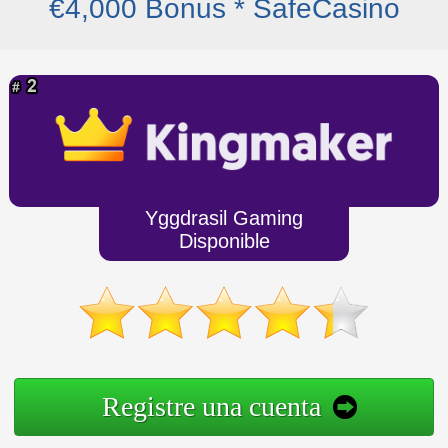
€4,000 Bonus * SafeCasino
Yggdrasil Gaming
Disponible
Registre una cuenta