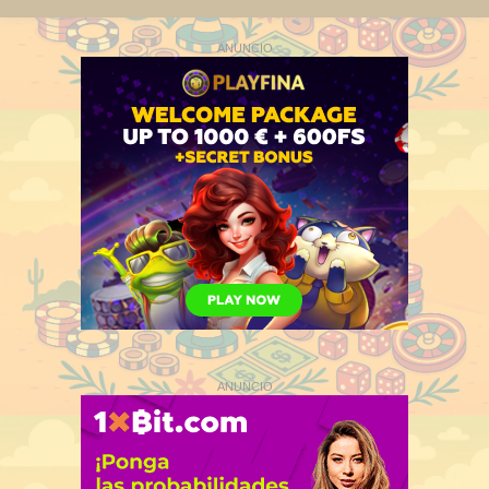
ANUNCIO
ANUNCIO