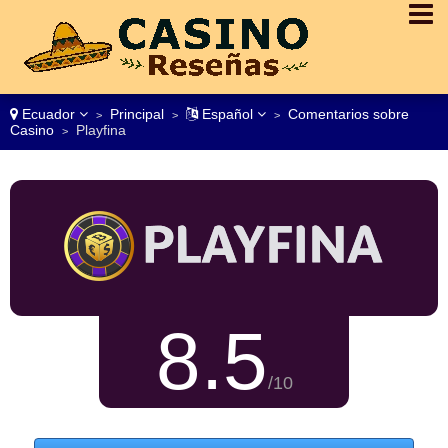
Ecuador
Principal
Español
Comentarios sobre
>
>
>
Casino
Playfina
>
8.5
/10