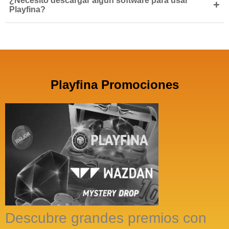
¿Necesito descargar algún software para usar
+
Playfina?
Playfina Promociones
Descubre grandes premios con