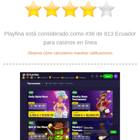
Playfina está considerado como #36 de 813 Ecuador
para casinos en línea
Observa cómo calculamos nuestras calificaciones