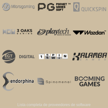
Lista completa de proveedores de software