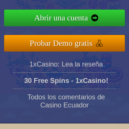
Abrir una cuenta
Probar Demo gratis
1xCasino: Lea la reseña
30 Free Spins - 1xCasino!
Todos los comentarios de
Casino Ecuador