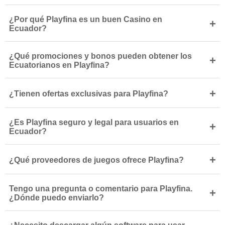
¿Por qué Playfina es un buen Casino en
+
Ecuador?
¿Qué promociones y bonos pueden obtener los
+
Ecuatorianos en Playfina?
+
¿Tienen ofertas exclusivas para Playfina?
¿Es Playfina seguro y legal para usuarios en
+
Ecuador?
+
¿Qué proveedores de juegos ofrece Playfina?
Tengo una pregunta o comentario para Playfina.
+
¿Dónde puedo enviarlo?