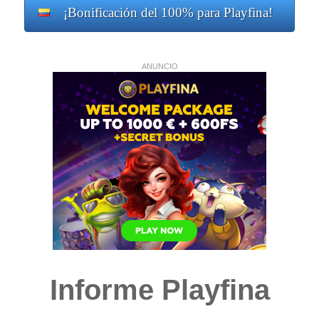
¡Bonificación del 100% para Playfina!
ANUNCIO
Informe Playfina