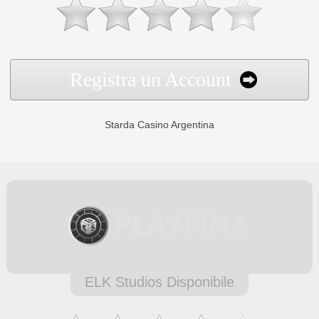
Registra un Account
Starda Casino Argentina
ELK Studios Disponibile