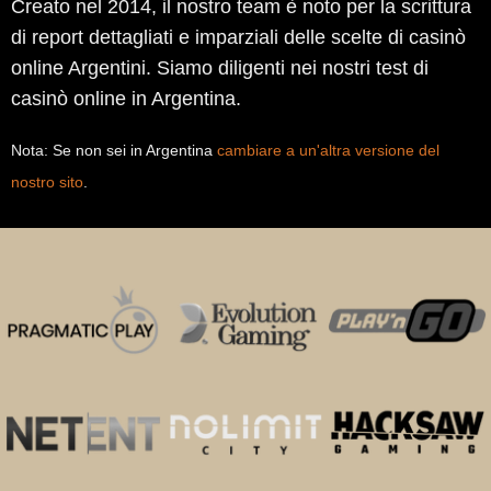
Creato nel 2014, il nostro team è noto per la scrittura
di report dettagliati e imparziali delle scelte di casinò
online Argentini. Siamo diligenti nei nostri test di
casinò online in Argentina.
Nota: Se non sei in Argentina
cambiare a un'altra versione del
nostro sito
.