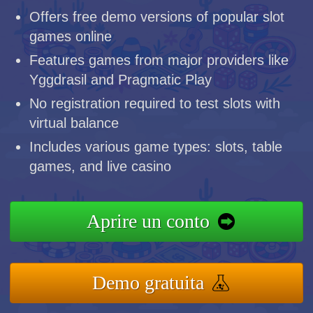
Offers free demo versions of popular slot
games online
Features games from major providers like
Yggdrasil and Pragmatic Play
No registration required to test slots with
virtual balance
Includes various game types: slots, table
games, and live casino
Aprire un conto
Demo gratuita