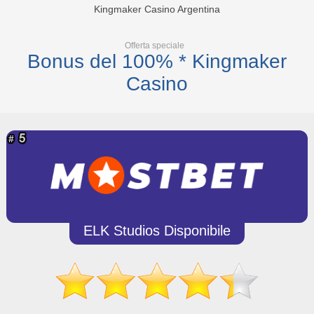
Kingmaker Casino Argentina
Offerta speciale
Bonus del 100% * Kingmaker
Casino
ELK Studios Disponibile