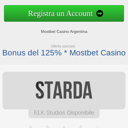
Registra un Account
Mostbet Casino Argentina
Offerta speciale
Bonus del 125% * Mostbet Casino
ELK Studios Disponibile