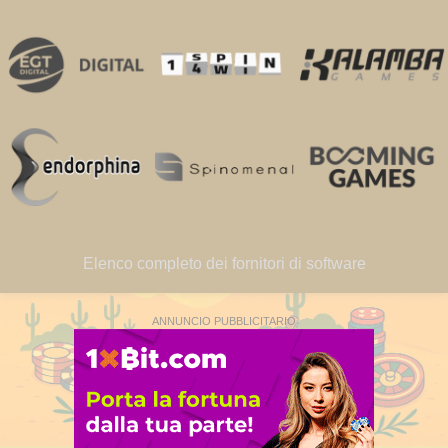
Elenco completo dei fornitori di software
ANNUNCIO PUBBLICITARIO