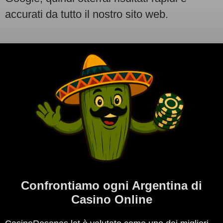
accurati da tutto il nostro sito web.
Confrontiamo ogni Argentina di
Casino Online