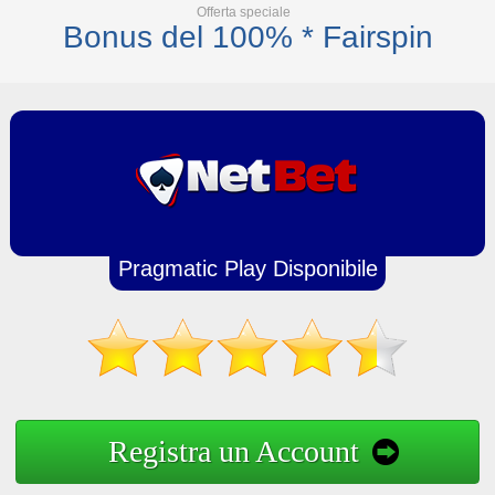
Offerta speciale
Bonus del 100% * Fairspin
Pragmatic Play Disponibile
Registra un Account