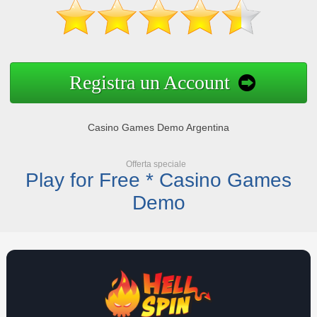
Registra un Account
Casino Games Demo Argentina
Offerta speciale
Play for Free * Casino Games
Demo