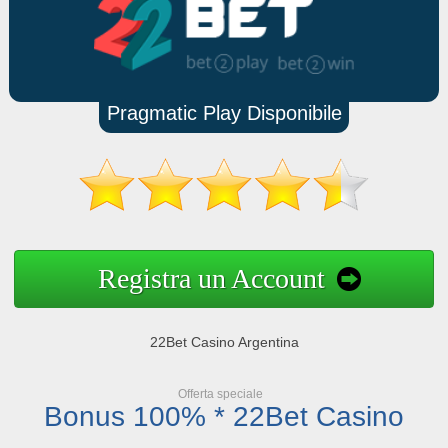
Pragmatic Play Disponibile
Registra un Account
22Bet Casino Argentina
Offerta speciale
Bonus 100% * 22Bet Casino