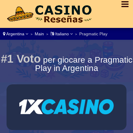
Argentina
Main
Italiano
Pragmatic Play
>
>
>
#1 Voto
per giocare a Pragmatic
Play in Argentina