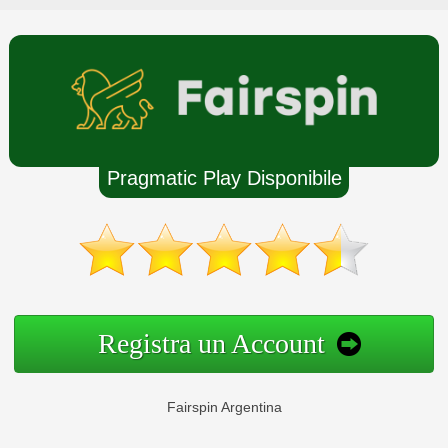
Pragmatic Play Disponibile
Registra un Account
Fairspin Argentina