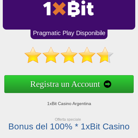
Pragmatic Play Disponibile
Registra un Account
1xBit Casino Argentina
Offerta speciale
Bonus del 100% * 1xBit Casino