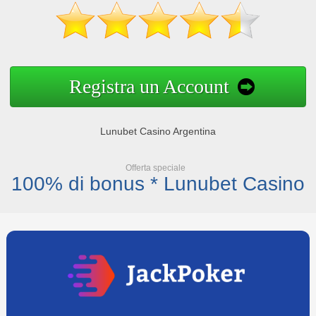
Registra un Account
Lunubet Casino Argentina
Offerta speciale
100% di bonus * Lunubet Casino