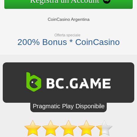
CoinCasino Argentina
Offerta speciale
200% Bonus * CoinCasino
Pragmatic Play Disponibile