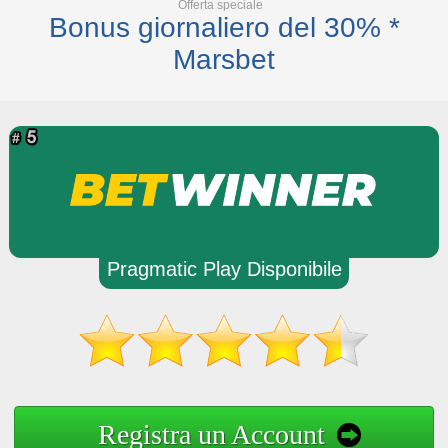
Offerta speciale
Bonus giornaliero del 30% *
Marsbet
Pragmatic Play Disponibile
Registra un Account