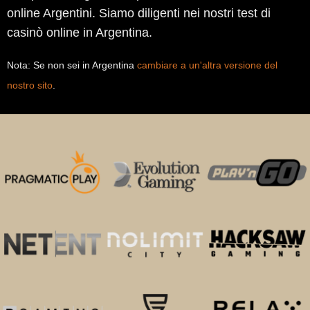
online Argentini. Siamo diligenti nei nostri test di
casinò online in Argentina.
Nota: Se non sei in Argentina
cambiare a un'altra versione del
nostro sito
.