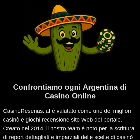
Confrontiamo ogni Argentina di
Casino Online
CasinoResenas.lat è valutato come uno dei migliori
casinò e giochi recensione sito Web del portale.
Creato nel 2014, il nostro team è noto per la scrittura
di report dettagliati e imparziali delle scelte di casinò