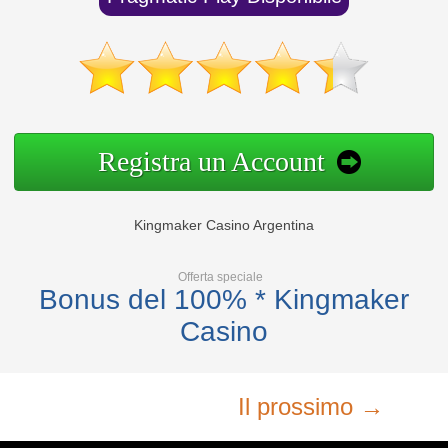
Registra un Account
Kingmaker Casino Argentina
Offerta speciale
Bonus del 100% * Kingmaker
Casino
Il prossimo →