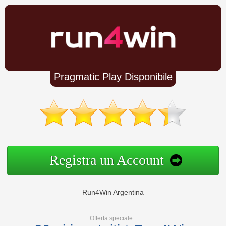
Pragmatic Play Disponibile
Registra un Account
Run4Win Argentina
Offerta speciale