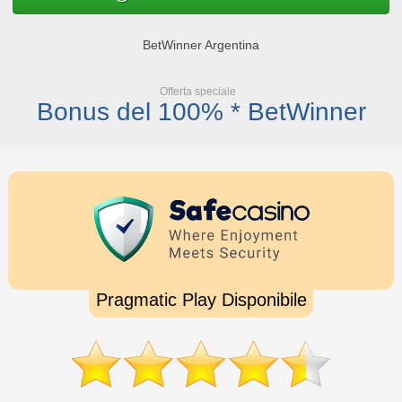
BetWinner Argentina
Offerta speciale
Bonus del 100% * BetWinner
Pragmatic Play Disponibile