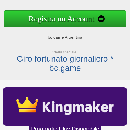
Registra un Account
bc.game Argentina
Offerta speciale
Giro fortunato giornaliero *
bc.game
Pragmatic Play Disponibile