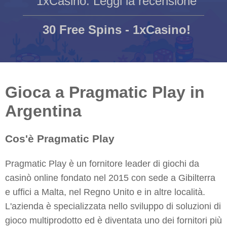
1xCasino: Leggi la recensione
30 Free Spins - 1xCasino!
Gioca a Pragmatic Play in
Argentina
Cos'è Pragmatic Play
Pragmatic Play è un fornitore leader di giochi da
casinò online fondato nel 2015 con sede a Gibilterra
e uffici a Malta, nel Regno Unito e in altre località.
L'azienda è specializzata nello sviluppo di soluzioni di
gioco multiprodotto ed è diventata uno dei fornitori più