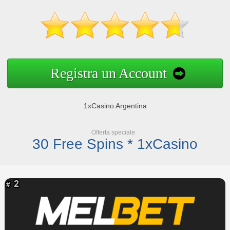
Registra un Account
1xCasino Argentina
Offerta speciale
30 Free Spins * 1xCasino