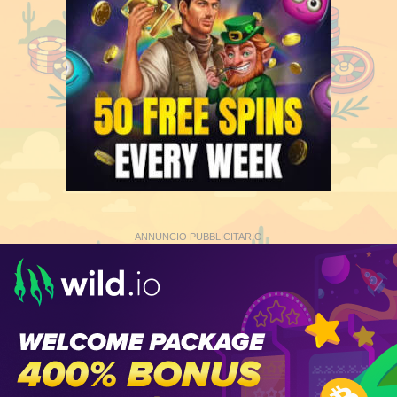
ANNUNCIO PUBBLICITARIO