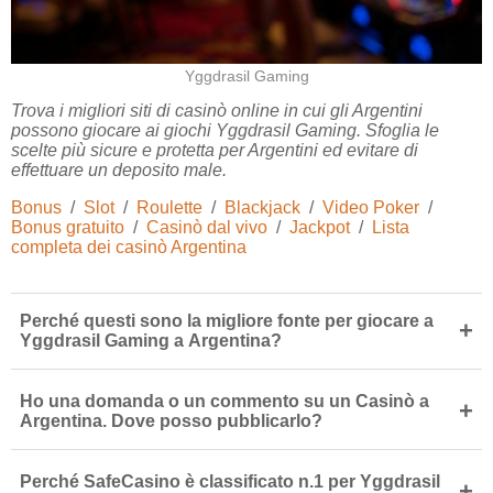
Yggdrasil Gaming
Trova i migliori siti di casinò online in cui gli Argentini
possono giocare ai giochi Yggdrasil Gaming. Sfoglia le
scelte più sicure e protetta per Argentini ed evitare di
effettuare un deposito male.
Bonus
/
Slot
/
Roulette
/
Blackjack
/
Video Poker
/
Bonus gratuito
/
Casinò dal vivo
/
Jackpot
/
Lista
completa dei casinò Argentina
Perché questi sono la migliore fonte per giocare a
+
Yggdrasil Gaming a Argentina?
Ho una domanda o un commento su un Casinò a
+
Argentina. Dove posso pubblicarlo?
Perché SafeCasino è classificato n.1 per Yggdrasil
+