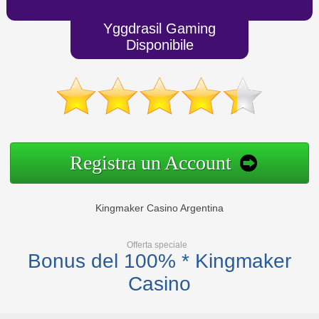
Yggdrasil Gaming
Disponibile
Registra un Account
Kingmaker Casino Argentina
Offerta speciale
Bonus del 100% * Kingmaker
Casino