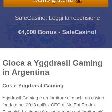
SafeCasino: Leggi la recensione
€4,000 Bonus - SafeCasino!
Gioca a Yggdrasil Gaming
in Argentina
Cos'è Yggdrasil Gaming
Yggdrasil Gaming è un fornitore di giochi da casinò
fondato nel 2013 dall'ex CEO di NetEnt Fredrik