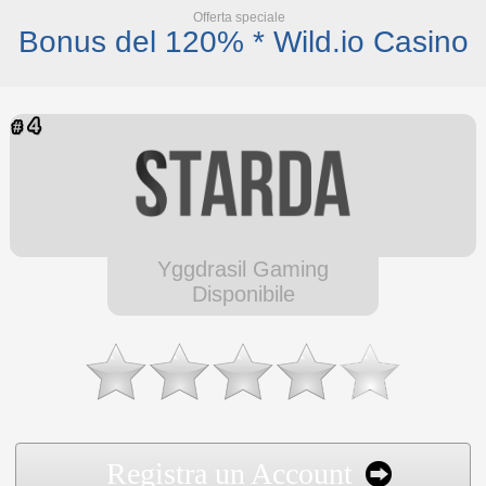
Offerta speciale
Bonus del 120% * Wild.io Casino
Yggdrasil Gaming
Disponibile
Registra un Account