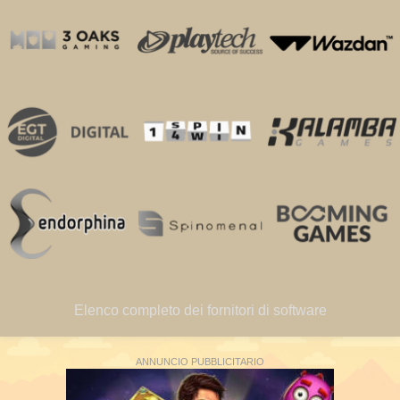
Elenco completo dei fornitori di software
ANNUNCIO PUBBLICITARIO