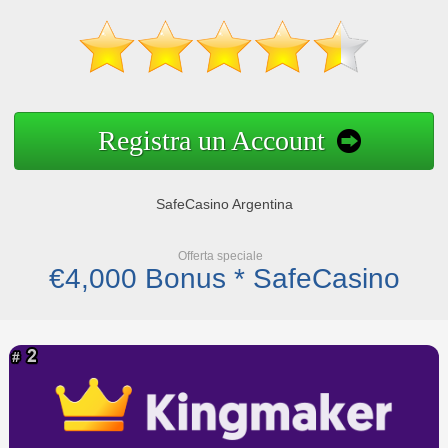
Registra un Account
SafeCasino Argentina
Offerta speciale
€4,000 Bonus * SafeCasino