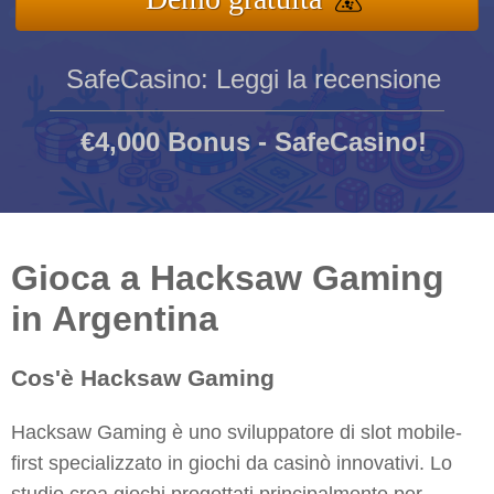
SafeCasino: Leggi la recensione
€4,000 Bonus - SafeCasino!
Gioca a Hacksaw Gaming
in Argentina
Cos'è Hacksaw Gaming
Hacksaw Gaming è uno sviluppatore di slot mobile-
first specializzato in giochi da casinò innovativi. Lo