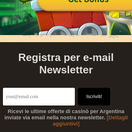
Registra per e-mail
Newsletter
Ricevi le ultime offerte di casinò per Argentina
inviate via email nella nostra newsletter.
[Dettagli
aggiuntivi]