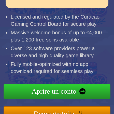
Licensed and regulated by the Curacao
Gaming Control Board for secure play
Massive welcome bonus of up to €4,000
plus 1,200 free spins available
Over 123 software providers power a
diverse and high-quality game library
Fully mobile-optimized with no app
download required for seamless play
Aprire un conto
Demo gratuita