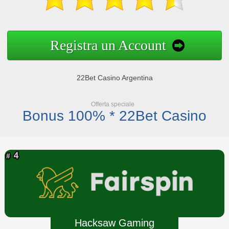
Registra un Account
22Bet Casino Argentina
Offerta speciale
Bonus 100% * 22Bet Casino
Hacksaw Gaming