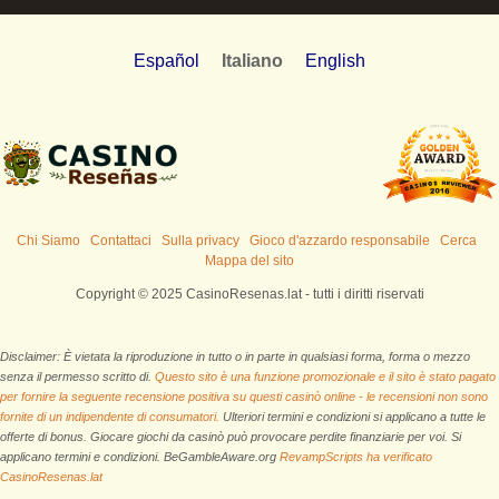
Español
Italiano
English
Chi Siamo
Contattaci
Sulla privacy
Gioco d'azzardo responsabile
Cerca
Mappa del sito
Copyright © 2025 CasinoResenas.lat - tutti i diritti riservati
Disclaimer: È vietata la riproduzione in tutto o in parte in qualsiasi forma, forma o mezzo
senza il permesso scritto di.
Questo sito è una funzione promozionale e il sito è stato pagato
per fornire la seguente recensione positiva su questi casinò online - le recensioni non sono
fornite di un indipendente di consumatori.
Ulteriori termini e condizioni si applicano a tutte le
offerte di bonus. Giocare giochi da casinò può provocare perdite finanziarie per voi. Si
applicano termini e condizioni. BeGambleAware.org
RevampScripts ha verificato
CasinoResenas.lat