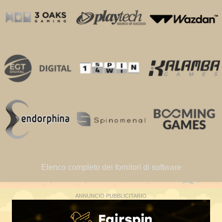
Elenco completo dei fornitori di software
ANNUNCIO PUBBLICITARIO