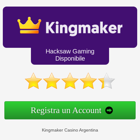
Hacksaw Gaming
Disponibile
Registra un Account
Kingmaker Casino Argentina