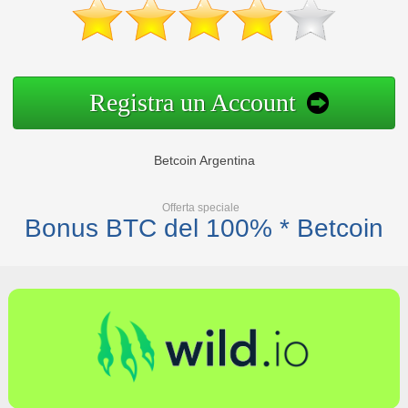
Registra un Account
Betcoin Argentina
Offerta speciale
Bonus BTC del 100% * Betcoin