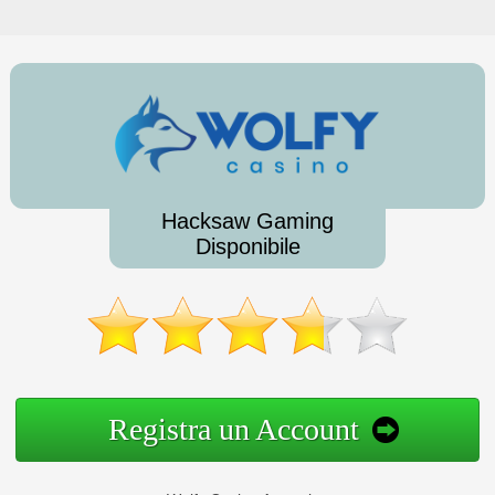
Hacksaw Gaming
Disponibile
Registra un Account