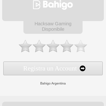
Hacksaw Gaming
Disponibile
Registra un Account
Bahigo Argentina