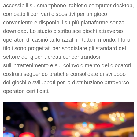
accessibili su smartphone, tablet e computer desktop,
compatibili con vari dispositivi per un gioco
conveniente e disponibili su più piattaforme senza
download. Lo studio distribuisce giochi attraverso
operatori di casinò autorizzati in tutto il mondo. I loro
titoli sono progettati per soddisfare gli standard del
settore dei giochi, creati concentrandosi
sull'intrattenimento e sul coinvolgimento dei giocatori,
costruiti seguendo pratiche consolidate di sviluppo
dei giochi e sviluppati per la distribuzione attraverso
operatori certificati.