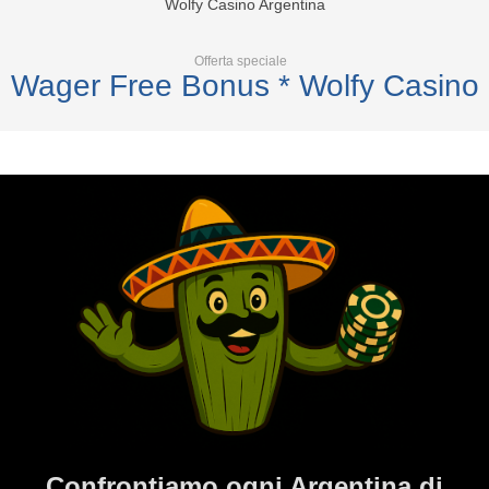
Wolfy Casino Argentina
Offerta speciale
Wager Free Bonus * Wolfy Casino
Confrontiamo ogni Argentina di