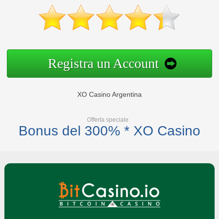
Registra un Account
XO Casino Argentina
Offerta speciale
Bonus del 300% * XO Casino