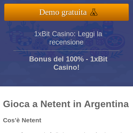
Demo gratuita
1xBit Casino: Leggi la
recensione
Bonus del 100% - 1xBit
Casino!
Gioca a Netent in Argentina
Cos'è Netent