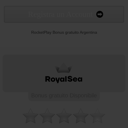
Registra un Account
RocketPlay Bonus gratuito Argentina
Bonus gratuito Disponibile