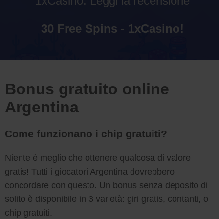
1xCasino: Leggi la recensione
30 Free Spins - 1xCasino!
Bonus gratuito online
Argentina
Come funzionano i chip gratuiti?
Niente è meglio che ottenere qualcosa di valore
gratis! Tutti i giocatori Argentina dovrebbero
concordare con questo. Un bonus senza deposito di
solito è disponibile in 3 varietà: giri gratis, contanti, o
chip gratuiti.