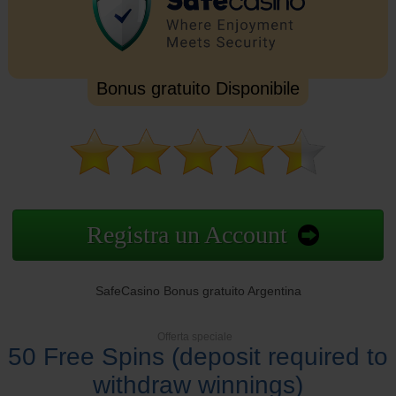
Bonus gratuito Disponibile
Registra un Account
SafeCasino Bonus gratuito Argentina
Offerta speciale
50 Free Spins (deposit required to
withdraw winnings)