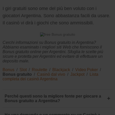
I giri gratuiti sono ome del più ben voluto con i
giocatori Argentina. Sono abbastanza facili da usare.
Il casinò vi dirà i giochi che sono ammissibili.
Bonus gratuito
Cerchi informazioni su Bonus gratuito in Argentina?
Abbiamo esaminato i migliori siti Web che forniscono il
Bonus gratuito online per Argentini. Sfoglia le scelte più
sicure e protetta per Argentini ed evitare di effettuare un
deposito male.
Bonus
/
Slot
/
Roulette
/
Blackjack
/
Video Poker
/
Bonus gratuito
/
Casinò dal vivo
/
Jackpot
/
Lista
completa dei casinò Argentina
Perché questi sono la migliore fonte per giocare a
+
Bonus gratuito a Argentina?
Ho una domanda o un commento su un Casinò a