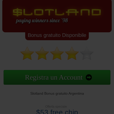
Bonus gratuito Disponibile
Registra un Account
Slotland Bonus gratuito Argentina
Offerta speciale
$53 free chip